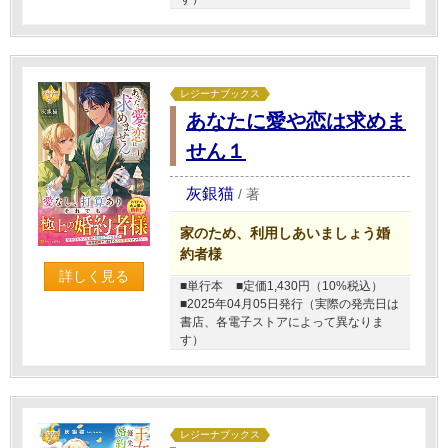
レジーナブックス
あなたに愛や恋は求めま
せん１
灰銀猫
/
著
家のため、利用しあいましょう婚
約者様
詳しく見る
■単行本
■定価1,430円（10%税込）
■2025年04月05日発行（実際の発売日は
書店、各電子ストアによって異なりま
す）
レジーナブックス