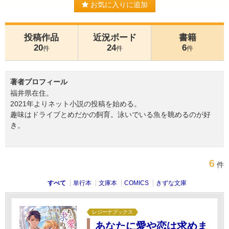
お気に入りに追加
投稿作品
近況ボード
書籍
20
24
6
件
件
件
著者プロフィール
福井県在住。
2021年よりネット小説の投稿を始める。
趣味はドライブとめだかの飼育。泳いでいる魚を眺めるのが好
き。
6
件
すべて
単行本
文庫本
COMICS
きずな文庫
レジーナブックス
あなたに愛や恋は求めま