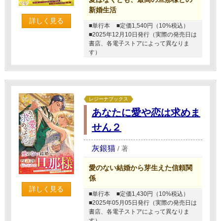
新婚生活
詳しく見る
■単行本
■定価1,540円（10%税込）
■2025年12月10日発行（実際の発売日は
書店、各電子ストアによって異なりま
す）
レジーナブックス
あなたに愛や恋は求めま
せん２
灰銀猫
/
著
愛のない結婚から芽生えた信頼関
係
詳しく見る
■単行本
■定価1,430円（10%税込）
■2025年05月05日発行（実際の発売日は
書店、各電子ストアによって異なりま
す）