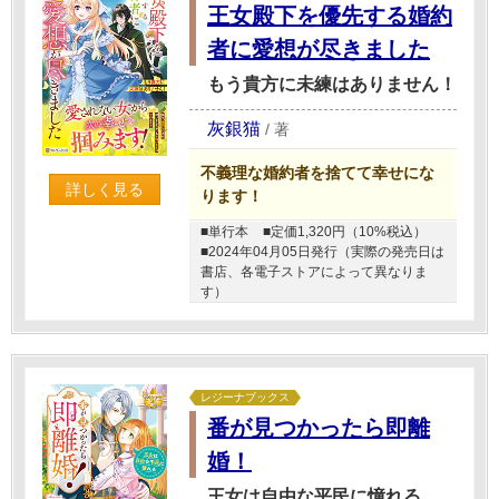
王女殿下を優先する婚約
者に愛想が尽きました
もう貴方に未練はありません！
灰銀猫
/
著
不義理な婚約者を捨てて幸せにな
詳しく見る
ります！
■単行本
■定価1,320円（10%税込）
■2024年04月05日発行（実際の発売日は
書店、各電子ストアによって異なりま
す）
レジーナブックス
番が見つかったら即離
婚！
王女は自由な平民に憧れる