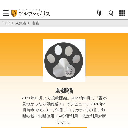
TOP
>
灰銀猫
>
書籍
灰銀猫
2021年11月より投稿開始。2023年6月に『番が
見つかったら即離婚！』でデビュー。2026年4
月時点で3シリーズ6冊、コミカライズ1作。無
断転載・無断使用・AI学習利用・裁定利用お断
りです。