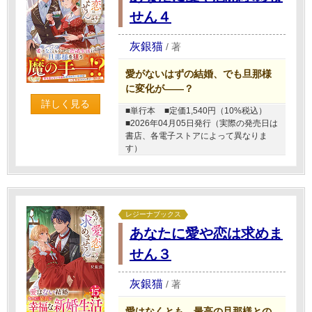
せん４
灰銀猫
/
著
愛がないはずの結婚、でも旦那様
に変化が――？
詳しく見る
■単行本
■定価1,540円（10%税込）
■2026年04月05日発行（実際の発売日は
書店、各電子ストアによって異なりま
す）
レジーナブックス
あなたに愛や恋は求めま
せん３
灰銀猫
/
著
愛はなくとも、最高の旦那様との