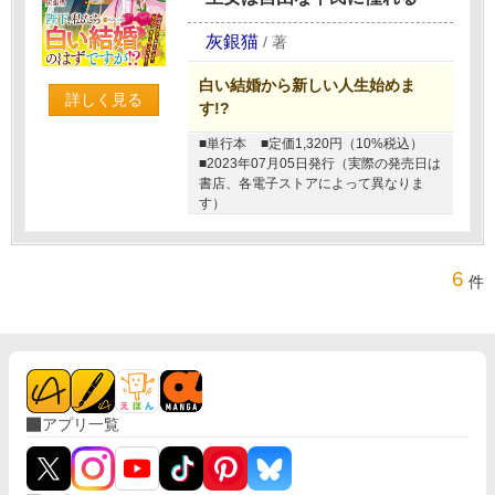
灰銀猫
/
著
白い結婚から新しい人生始めま
詳しく見る
す!?
■単行本
■定価1,320円（10%税込）
■2023年07月05日発行（実際の発売日は
書店、各電子ストアによって異なりま
す）
6
件
アプリ一覧