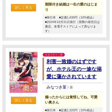
期限付き結婚は一生の愛のはじま
詳しく見る
り
■単行本
■定価1,430円（10%税込）
■2024年10月31日発行（実際の発売日は
書店、各電子ストアによって異なりま
す）
エタニティ・赤
利害一致婚のはずです
が、ホテル王の一途な溺
愛に蕩かされています
みなつき菫
/
著
煽ったからには覚悟してね、可愛
詳しく見る
い奥さん
■単行本
■定価1,320円（10%税込）