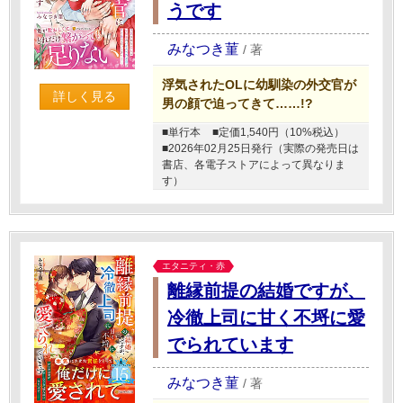
うです
みなつき菫
/
著
浮気されたOLに幼馴染の外交官が
詳しく見る
男の顔で迫ってきて……!?
■単行本
■定価1,540円（10%税込）
■2026年02月25日発行（実際の発売日は
書店、各電子ストアによって異なりま
す）
エタニティ・赤
離縁前提の結婚ですが、
冷徹上司に甘く不埒に愛
でられています
みなつき菫
/
著