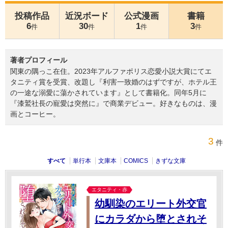
投稿作品
近況ボード
公式漫画
書籍
6
30
1
3
件
件
件
件
著者プロフィール
関東の隅っこ在住。2023年アルファポリス恋愛小説大賞にてエ
タニティ賞を受賞、改題し『利害一致婚のはずですが、ホテル王
の一途な溺愛に蕩かされています』として書籍化。同年5月に
『漆鷲社長の寵愛は突然に』で商業デビュー。好きなものは、漫
画とコーヒー。
3
件
すべて
単行本
文庫本
COMICS
きずな文庫
エタニティ・赤
幼馴染のエリート外交官
にカラダから堕とされそ