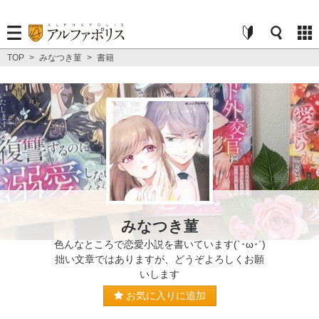
TOP
>
みなつき菫
>
書籍
みなつき菫
色んなところで恋愛小説を書いています(`･ω･´)
拙い文章ではありますが、どうぞよろしくお願
いします
お気に入りに追加