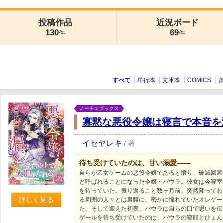
投稿作品
近況ボード
130
69
件
件
すべて
単行本
文庫本
COMICS
ノーチェブックス
寡黙な悪役令嬢は寝言で本音を
イセヤレキ
/
著
待ち受けていたのは、甘い溺愛――
自らが乙女ゲームの悪役令嬢であると悟り、破滅回避
と呼ばれることになった令嬢・パウラ。彼女は今寝室
を待っていた。振り返ること数ヶ月前、突然降ってわ
詳しく見る
る周囲の人々とは裏腹に、密かに憧れていたオレゲー
た。そして迎えた初夜、パウラは自らの口で思いを伝
ゲールを待ち受けていたのは、パウラの寝顔とひょん