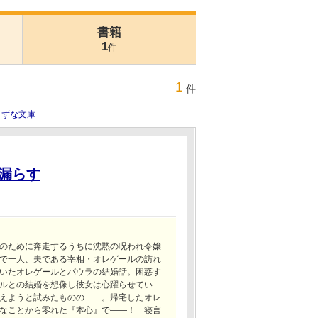
書籍
1
件
1
件
きずな文庫
漏らす
のために奔走するうちに沈黙の呪われ令嬢
で一人、夫である宰相・オレゲールの訪れ
いたオレゲールとパウラの結婚話。困惑す
ルとの結婚を想像し彼女は心躍らせてい
えようと試みたものの……。帰宅したオレ
なことから零れた『本心』で――！ 寝言