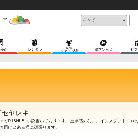
Web
稿漫画
レンタル
絵本ひろば
ビジ
コンテンツ大賞
イセヤレキ
々とR18NLBL小説書いております。重厚感のない、インスタントエロ
お届け出来る様に頑張ります。