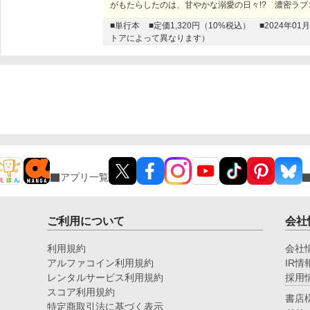
がもたらしたのは、甘やかな溺愛の日々!? 濃密ラブ
■単行本
■定価1,320円（10%税込）
■2024年
トアによって異なります）
アプリ一覧
ご利用について
会社
利用規約
会社
アルファコイン利用規約
IR情
レンタルサービス利用規約
採用
スコア利用規約
書店
特定商取引法に基づく表示