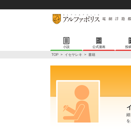
小説
公式漫画
投
TOP
>
イセヤレキ
>
書籍
細
を