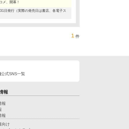
コメ、開幕！
01月31日発行（実際の発売日は書店、各電子ス
1
件
公式SNS一覧
情報
情報
報
情報
様向け