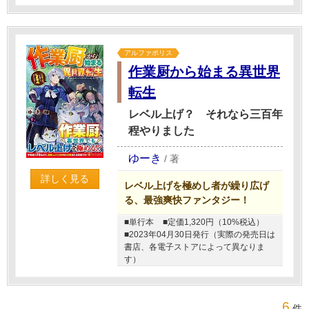
アルファポリス
作業厨から始まる異世界
転生
レベル上げ？ それなら三百年
程やりました
ゆーき
/
著
詳しく見る
レベル上げを極めし者が繰り広げ
る、最強爽快ファンタジー！
■単行本
■定価1,320円（10%税込）
■2023年04月30日発行（実際の発売日は
書店、各電子ストアによって異なりま
す）
6
件