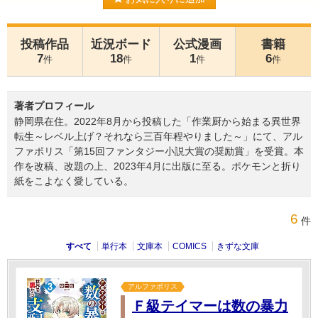
投稿作品
近況ボード
公式漫画
書籍
7
18
1
6
件
件
件
件
著者プロフィール
静岡県在住。2022年8月から投稿した「作業厨から始まる異世界
転生～レベル上げ？それなら三百年程やりました～」にて、アル
ファポリス「第15回ファンタジー小説大賞の奨励賞」を受賞。本
作を改稿、改題の上、2023年4月に出版に至る。ポケモンと折り
紙をこよなく愛している。
6
件
すべて
単行本
文庫本
COMICS
きずな文庫
アルファポリス
Ｆ級テイマーは数の暴力