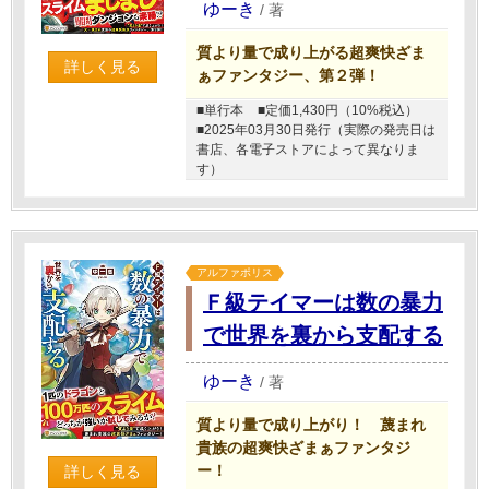
ゆーき
/
著
質より量で成り上がる超爽快ざま
詳しく見る
ぁファンタジー、第２弾！
■単行本
■定価1,430円（10%税込）
■2025年03月30日発行（実際の発売日は
書店、各電子ストアによって異なりま
す）
アルファポリス
Ｆ級テイマーは数の暴力
で世界を裏から支配する
ゆーき
/
著
質より量で成り上がり！ 蔑まれ
貴族の超爽快ざまぁファンタジ
ー！
詳しく見る