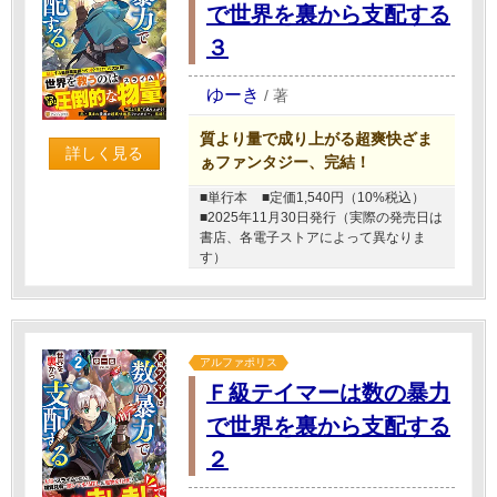
で世界を裏から支配する
３
ゆーき
/
著
質より量で成り上がる超爽快ざま
詳しく見る
ぁファンタジー、完結！
■単行本
■定価1,540円（10%税込）
■2025年11月30日発行（実際の発売日は
書店、各電子ストアによって異なりま
す）
アルファポリス
Ｆ級テイマーは数の暴力
で世界を裏から支配する
２