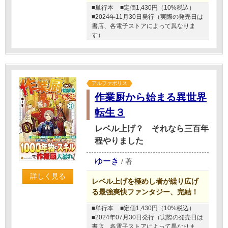
■単行本
■定価1,430円（10%税込）
■2024年11月30日発行（実際の発売日は
書店、各電子ストアによって異なりま
す）
アルファポリス
作業厨から始まる異世界
転生３
レベル上げ？ それなら三百年
程やりました
ゆーき
/
著
詳しく見る
レベル上げを極めし者が繰り広げ
る最強爽快ファンタジー、完結！
■単行本
■定価1,430円（10%税込）
■2024年07月30日発行（実際の発売日は
書店、各電子ストアによって異なりま