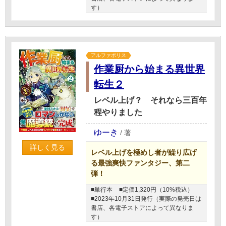
す）
アルファポリス
作業厨から始まる異世界
転生２
レベル上げ？ それなら三百年
程やりました
ゆーき
/
著
詳しく見る
レベル上げを極めし者が繰り広げ
る最強爽快ファンタジー、第二
弾！
■単行本
■定価1,320円（10%税込）
■2023年10月31日発行（実際の発売日は
書店、各電子ストアによって異なりま
す）