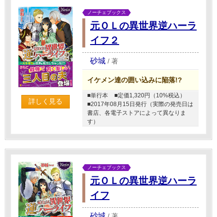
ノーチェブックス
元ＯＬの異世界逆ハーラ
イフ２
砂城
/
著
イケメン達の囲い込みに陥落!?
■単行本
■定価1,320円（10%税込）
詳しく見る
■2017年08月15日発行（実際の発売日は
書店、各電子ストアによって異なりま
す）
ノーチェブックス
元ＯＬの異世界逆ハーラ
イフ
砂城
/
著