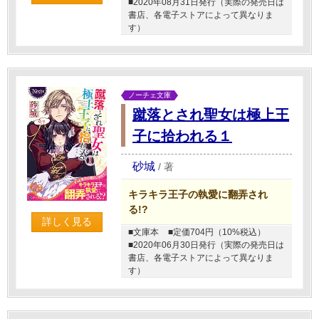
■2020年08月31日発行（実際の発売日は
書店、各電子ストアによって異なりま
す）
ノーチェ文庫
蹴落とされ聖女は極上王
子に拾われる１
砂城
/
著
キラキラ王子の執愛に翻弄され
る!?
詳しく見る
■文庫本
■定価704円（10%税込）
■2020年06月30日発行（実際の発売日は
書店、各電子ストアによって異なりま
す）