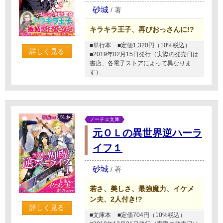
砂城
/
著
キラキラ王子、再びおっさんに!?
■単行本
■定価1,320円（10%税込）
詳しく見る
■2019年02月15日発行（実際の発売日は
書店、各電子ストアによって異なりま
す）
ノーチェ文庫
元ＯＬの異世界逆ハーラ
イフ１
砂城
/
著
若さ、美しさ、最強魔力、イケメ
ン夫、2人付き!?
詳しく見る
■文庫本
■定価704円（10%税込）