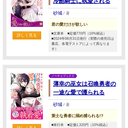
冷酷騎士に執愛される
砂城
/
著
君の愛だけが欲しい
■文庫本
■定価770円（10%税込）
詳しく見る
■2024年08月31日発行（実際の発売日は
書店、各電子ストアによって異なりま
す）
ノーチェブックス
薄幸の巫女は召喚勇者の
一途な愛で護られる
砂城
/
著
策士な勇者に搦め捕られる!?
■単行本
■定価1,320円（10%税込）
詳しく見る