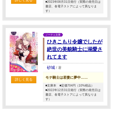
■2023年08月31日発行（実際の発売日は
書店、各電子ストアによって異なりま
す）
ノーチェ文庫
ひきこもり令嬢でしたが
絶世の美貌騎士に溺愛さ
れてます
砂城
/
著
モテ騎士は若妻に夢中……
詳しく見る
■文庫本
■定価704円（10%税込）
■2022年12月31日発行（実際の発売日は
書店、各電子ストアによって異なりま
す）