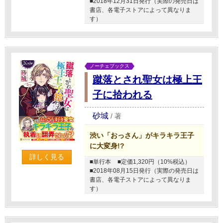
■2018年12月31日発行（実際の発売日は
書店、各電子ストアによって異なりま
す）
ノーチェブックス
蹴落とされ聖女は極上王
子に拾われる
砂城
/
著
渋い「おっさん」がキラキラ王子
に大変身!?
詳しく見る
■単行本
■定価1,320円（10%税込）
■2018年08月15日発行（実際の発売日は
書店、各電子ストアによって異なりま
す）