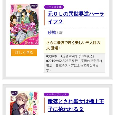
ノーチェ文庫
元ＯＬの異世界逆ハーラ
イフ２
砂城
/
著
さらに最強で若く美しい三人目の
夫 登場！
詳しく見る
■文庫本
■定価704円（10%税込）
■2019年02月28日発行（実際の発売日は
書店、各電子ストアによって異なりま
す）
ノーチェブックス
蹴落とされ聖女は極上王
子に拾われる２