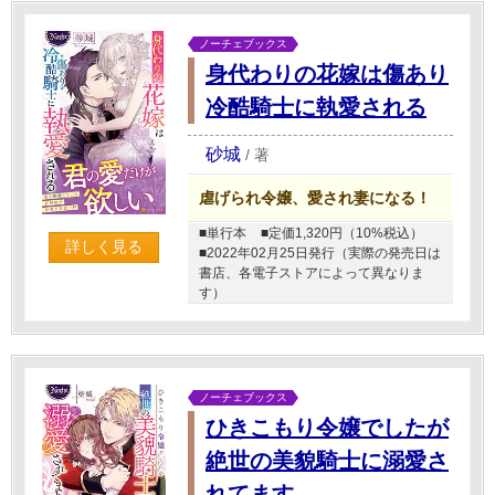
ノーチェブックス
身代わりの花嫁は傷あり
冷酷騎士に執愛される
砂城
/
著
虐げられ令嬢、愛され妻になる！
■単行本
■定価1,320円（10%税込）
詳しく見る
■2022年02月25日発行（実際の発売日は
書店、各電子ストアによって異なりま
す）
ノーチェブックス
ひきこもり令嬢でしたが
絶世の美貌騎士に溺愛さ
れてます