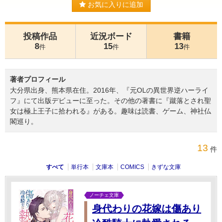
お気に入りに追加
投稿作品
近況ボード
書籍
8
15
13
件
件
件
著者プロフィール
大分県出身、熊本県在住。2016年、『元OLの異世界逆ハーライ
フ』にて出版デビューに至った。その他の著書に『蹴落とされ聖
女は極上王子に拾われる』がある。趣味は読書、ゲーム、神社仏
閣巡り。
13
件
すべて
単行本
文庫本
COMICS
きずな文庫
ノーチェ文庫
身代わりの花嫁は傷あり