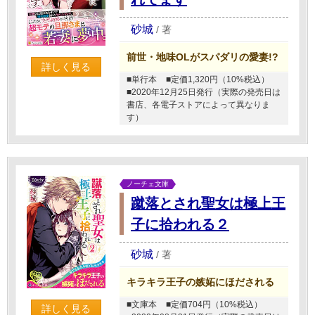
砂城
/
著
前世・地味OLがスパダリの愛妻!?
詳しく見る
■単行本
■定価1,320円（10%税込）
■2020年12月25日発行（実際の発売日は
書店、各電子ストアによって異なりま
す）
ノーチェ文庫
蹴落とされ聖女は極上王
子に拾われる２
砂城
/
著
キラキラ王子の嫉妬にほだされる
■文庫本
■定価704円（10%税込）
詳しく見る