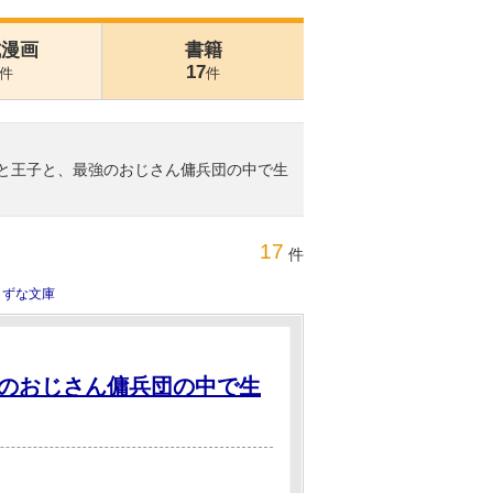
式漫画
書籍
17
件
件
神獣と王子と、最強のおじさん傭兵団の中で生
17
件
きずな文庫
のおじさん傭兵団の中で生