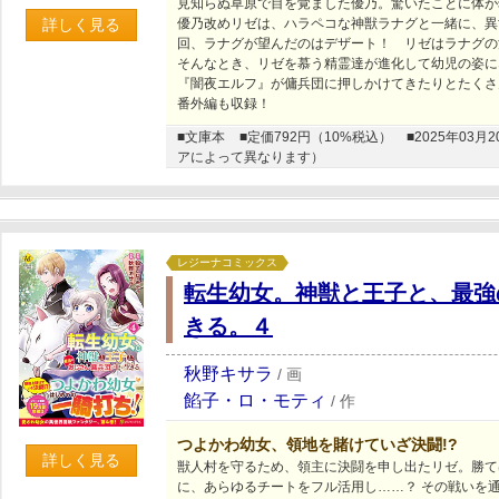
見知らぬ草原で目を覚ました優乃。驚いたことに体が
詳しく見る
優乃改めリゼは、ハラペコな神獣ラナグと一緒に、異
回、ラナグが望んだのはデザート！ リゼはラナグの
そんなとき、リゼを慕う精霊達が進化して幼児の姿に
『闇夜エルフ』が傭兵団に押しかけてきたりとたくさ
番外編も収録！
■文庫本
■定価792円（10%税込）
■2025年0
アによって異なります）
レジーナコミックス
転生幼女。神獣と王子と、最強
きる。４
秋野キサラ
/
画
餡子・ロ・モティ
/
作
つよかわ幼女、領地を賭けていざ決闘!?
詳しく見る
獣人村を守るため、領主に決闘を申し出たリゼ。勝て
に、あらゆるチートをフル活用し……？ その戦いを