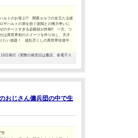
ハルトのお母上!? 闇夜エルフの女王たる彼
ロザハルトの弟を担ぐ派閥との権力争いに
ゼのチートすぎる必殺技が炸裂!! 一方、つ
ゼは異世界初のスイーツを作り出し、天才
やりたい放題！ 波乱尽くしの異世界珍道中、
12月10日発行（実際の発売日は書店、各電子ス
のおじさん傭兵団の中で生
!!