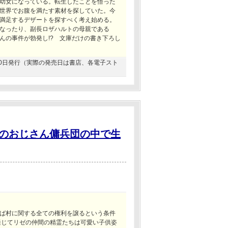
幼女になっている。転生したことを悟った
世界でお腹を満たす素材を探していた。今
満足するデザートを探すべく考え始める。
なったり、副長ロザハルトの母親である
んの事件が勃発し!? 文庫だけの書き下ろし
3月20日発行（実際の発売日は書店、各電子スト
のおじさん傭兵団の中で生
ば村に関する全ての権利を譲るという条件
通じてリゼの仲間の精霊たちは可愛い子供姿