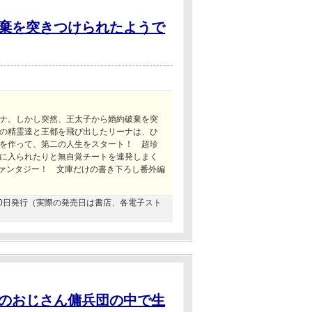
棄を突きつけられたようで
ナ。しかし突然、王太子から婚約破棄を突
の精霊達と王都を飛び出したリーナは、ひ
を作って、第二の人生をスタート！ 超珍
に入られたりと無自覚チートを連発しまく
ファンタジー！ 文庫だけの書き下ろし番外編
2月20日発行（実際の発売日は書店、各電子スト
のおじさん傭兵団の中で生