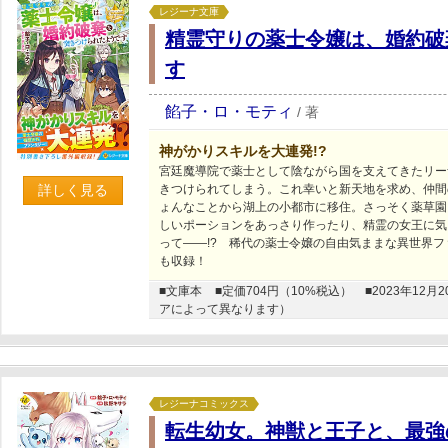
レジーナ文庫
精霊守りの薬士令嬢は、婚約破
す
餡子・ロ・モティ
/
著
神がかりスキルを大連発!?
宮廷魔導院で薬士として陰ながら国を支えてきたリー
詳しく見る
きつけられてしまう。これ幸いと新天地を求め、仲間
ょんなことから湖上の小都市に移住。さっそく薬草園
しいポーションをあっさり作ったり、精霊の女王に気
って――!? 稀代の薬士令嬢の自由気ままな異世界
も収録！
■文庫本
■定価704円（10%税込）
■2023年1
アによって異なります）
レジーナコミックス
転生幼女。神獣と王子と、最強