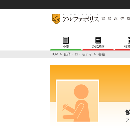
小説
公式漫画
投
TOP
>
餡子・ロ・モティ
>
書籍
フ