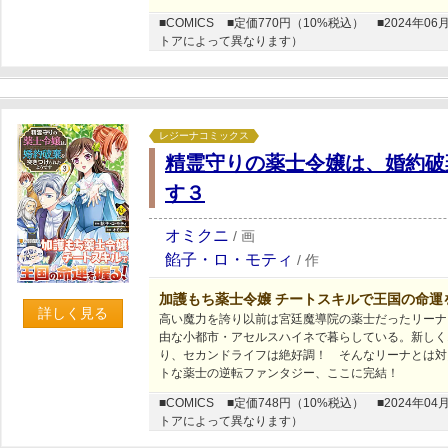
■COMICS
■定価770円（10%税込）
■2024年
トアによって異なります）
レジーナコミックス
精霊守りの薬士令嬢は、婚約破
す３
オミクニ
/
画
餡子・ロ・モティ
/
作
加護もち薬士令嬢 チートスキルで王国の命運
詳しく見る
高い魔力を誇り以前は宮廷魔導院の薬士だったリーナ
由な小都市・アセルスハイネで暮らしている。新しく
り、セカンドライフは絶好調！ そんなリーナとは対
トな薬士の逆転ファンタジー、ここに完結！
■COMICS
■定価748円（10%税込）
■2024年
トアによって異なります）