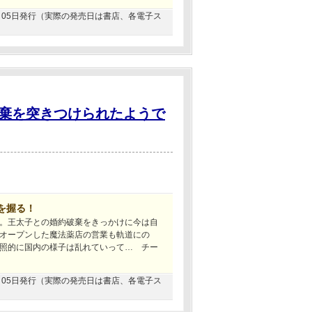
06月05日発行（実際の発売日は書店、各電子ス
棄を突きつけられたようで
を握る！
。王太子との婚約破棄をきっかけに今は自
オープンした魔法薬店の営業も軌道にの
照的に国内の様子は乱れていって… チー
04月05日発行（実際の発売日は書店、各電子ス