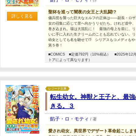
/
作
聖杯を巡って闇夜の女王と大乱闘!?
詳しく見る
傭兵団を襲った巨大なエルフの正体は――副長・ロザ
女の召集に応じて里へ向かうリゼたち。けれど道中、
巻き込まれ、場は大混乱に！ 最強の母上を前に、リ
いに手に入れた生クリームのことも忘れていない。リ
幼女としても名を馳せて!? シリアスもコメディも
第５巻！
■COMICS
■定価792円（10%税込）
■2025年
トアによって異なります）
レジーナ文庫
転生幼女。神獣と王子と、最強
きる。３
餡子・ロ・モティ
/
著
愛され幼女、異世界でデザート革命起こします