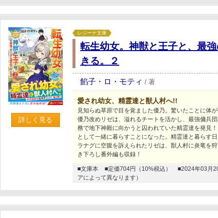
レジーナ文庫
転生幼女。神獣と王子と、最強
きる。２
餡子・ロ・モティ
/
著
愛され幼女、精霊達と獣人村へ!!
見知らぬ草原で目を覚ました優乃。驚いたことに体が
詳しく見る
優乃改めリゼは、溢れるチートを活かし、最強傭兵団
務で地下神殿に向かうと囚われていた精霊達を発見！
として一緒に暮らすことになった。精霊達と暮らす日
ラナグに空腹を訴えられたリゼは、獣人村に炎竜を狩
き下ろし番外編も収録！
■文庫本
■定価704円（10%税込）
■2024年0
アによって異なります）