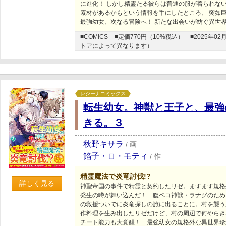
に進化！ しかし精霊たる彼らは普通の服が着られな
素材があるかもという情報を手にしたところ、 突如巨
最強幼女、次なる冒険へ！ 新たな出会いが紡ぐ異世
■COMICS
■定価770円（10%税込）
■2025年
トアによって異なります）
レジーナコミックス
転生幼女。神獣と王子と、最強
きる。３
秋野キサラ
/
画
餡子・ロ・モティ
/
作
精霊魔法で炎竜討伐!?
詳しく見る
神聖帝国の事件で精霊と契約したリゼ。ますます規格
発生の噂が舞い込んだ！ 腹ペコ神獣・ラナグのため
の救援ついでに炎竜探しの旅に出ることに。村を襲う
作料理を生み出したリゼだけど、村の周辺で何やらき
チート能力も大覚醒！ 最強幼女の規格外な異世界珍