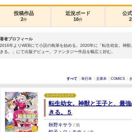
投稿作品
近況ボード
公
2
16
2
件
件
著者プロフィール
2016年よりWEBにて小説の執筆を始める。2020年に「転生幼女。
きる。」にて出版デビュー。ファンタジー作品を幅広く好む。
すべて
単行本
文庫本
COMICS
レジーナコミックス
転生幼女。神獣と王子と、最強
きる。５
秋野キサラ
/
画
餡子・ロ・モティ