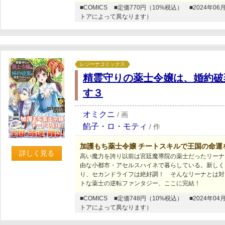
■COMICS
■定価770円（10%税込）
■2024年
トアによって異なります）
レジーナコミックス
精霊守りの薬士令嬢は、婚約破
す３
オミクニ
/
画
餡子・ロ・モティ
/
作
加護もち薬士令嬢 チートスキルで王国の命運
詳しく見る
高い魔力を誇り以前は宮廷魔導院の薬士だったリーナ
由な小都市・アセルスハイネで暮らしている。新しく
り、セカンドライフは絶好調！ そんなリーナとは対
トな薬士の逆転ファンタジー、ここに完結！
■COMICS
■定価748円（10%税込）
■2024年
トアによって異なります）