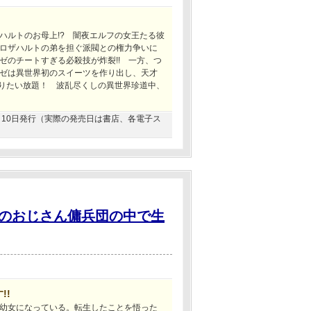
ハルトのお母上!? 闇夜エルフの女王たる彼
ロザハルトの弟を担ぐ派閥との権力争いに
ゼのチートすぎる必殺技が炸裂!! 一方、つ
ゼは異世界初のスイーツを作り出し、天才
やりたい放題！ 波乱尽くしの異世界珍道中、
12月10日発行（実際の発売日は書店、各電子ス
のおじさん傭兵団の中で生
!!
幼女になっている。転生したことを悟った