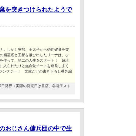
棄を突きつけられたようで
ナ。しかし突然、王太子から婚約破棄を突
の精霊達と王都を飛び出したリーナは、ひ
を作って、第二の人生をスタート！ 超珍
に入られたりと無自覚チートを連発しまく
ファンタジー！ 文庫だけの書き下ろし番外編
2月20日発行（実際の発売日は書店、各電子スト
のおじさん傭兵団の中で生