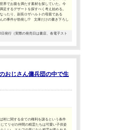
世界でお腹を満たす素材を探していた。今
満足するデザートを探すべく考え始める。
なったり、副長ロザハルトの母親である
んの事件が勃発し!? 文庫だけの書き下ろし
3月20日発行（実際の発売日は書店、各電子スト
のおじさん傭兵団の中で生
ば村に関する全ての権利を譲るという条件
通じてリゼの仲間の精霊たちは可愛い子供姿
いらしい。エルフの里になら精霊が着られる