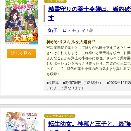
レジーナ文庫
精霊守りの薬士令嬢は、婚約破
す
餡子・ロ・モティ
/
著
神がかりスキルを大連発!?
宮廷魔導院で薬士として陰ながら国を支えてきたリー
詳しく見る
きつけられてしまう。これ幸いと新天地を求め、仲間
ょんなことから湖上の小都市に移住。さっそく薬草園
しいポーションをあっさり作ったり、精霊の女王に気
って――!? 稀代の薬士令嬢の自由気ままな異世界
も収録！
■文庫本
■定価704円（10%税込）
■2023年1
アによって異なります）
レジーナコミックス
転生幼女。神獣と王子と、最強