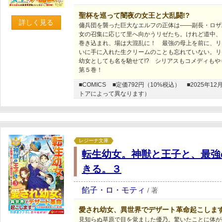
聖杯を巡って闇夜の女王と大乱闘!?
詳しく見る
傭兵団を襲った巨大なエルフの正体は――副長・ロザ
女の召集に応じて里へ向かうリゼたち。けれど道中、
巻き込まれ、場は大混乱に！ 最強の母上を前に、リ
いに手に入れた生クリームのことも忘れていない。リ
幼女としても名を馳せて!? シリアスもコメディも
第５巻！
■COMICS
■定価792円（10%税込）
■2025年
トアによって異なります）
レジーナ文庫
転生幼女。神獣と王子と、最強
きる。３
餡子・ロ・モティ
/
著
愛され幼女、異世界でデザート革命起こします
見知らぬ草原で目を覚ました優乃。驚いたことに体が