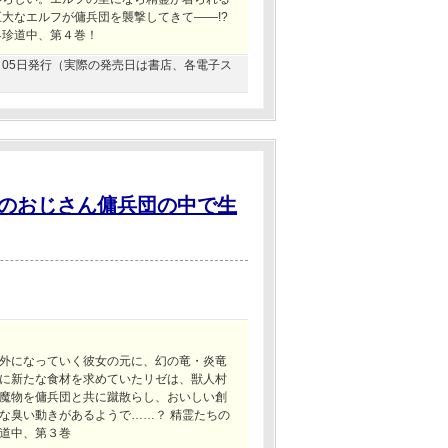
大なエルフが傭兵団を襲撃してきて――!?
界珍道中、第４巻！
02月05日発行（実際の発売日は書店、各電子ス
のおじさん傭兵団の中で生
外になっていく彼女の元に、幻の竜・炎竜
に新たな食材を求めていたリゼは、獣人村
魔物を傭兵団と共に蹴散らし、おいしい創
な臭い動きがあるようで……？ 精霊たちの
道中、第３巻