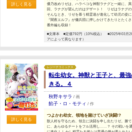
詳しく見る
優乃改めリゼは、ハラペコな神獣ラナグと一緒に、異
回、ラナグが望んだのはデザート！ リゼはラナグの
そんなとき、リゼを慕う精霊達が進化して幼児の姿に
『闇夜エルフ』が傭兵団に押しかけてきたりとたくさ
番外編も収録！
■文庫本
■定価792円（10%税込）
■2025年0
アによって異なります）
レジーナコミックス
転生幼女。神獣と王子と、最強
きる。４
秋野キサラ
/
画
餡子・ロ・モティ
/
作
つよかわ幼女、領地を賭けていざ決闘!?
詳しく見る
獣人村を守るため、領主に決闘を申し出たリゼ。勝て
に、あらゆるチートをフル活用し……？ その戦いを
に進化！ しかし精霊たる彼らは普通の服が着られな