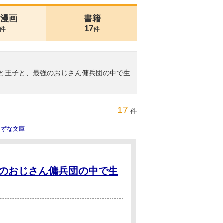
式漫画
書籍
17
件
件
神獣と王子と、最強のおじさん傭兵団の中で生
17
件
きずな文庫
のおじさん傭兵団の中で生