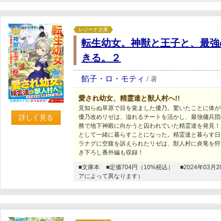
レジーナ文庫
転生幼女。神獣と王子と、最強
きる。２
餡子・ロ・モティ
/
著
愛され幼女、精霊達と獣人村へ!!
見知らぬ草原で目を覚ました優乃。驚いたことに体が
詳しく見る
優乃改めリゼは、溢れるチートを活かし、最強傭兵団
務で地下神殿に向かうと囚われていた精霊達を発見！
として一緒に暮らすことになった。精霊達と暮らす日
ラナグに空腹を訴えられたリゼは、獣人村に炎竜を狩
き下ろし番外編も収録！
■文庫本
■定価704円（10%税込）
■2024年0
アによって異なります）