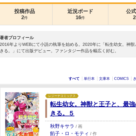
投稿作品
近況ボード
公
2
16
2
件
件
著者プロフィール
2016年よりWEBにて小説の執筆を始める。2020年に「転生幼女。
きる。」にて出版デビュー。ファンタジー作品を幅広く好む。
すべて
単行本
文庫本
COMICS
レジーナコミックス
転生幼女。神獣と王子と、最強
きる。５
秋野キサラ
/
画
餡子・ロ・モティ
/
作