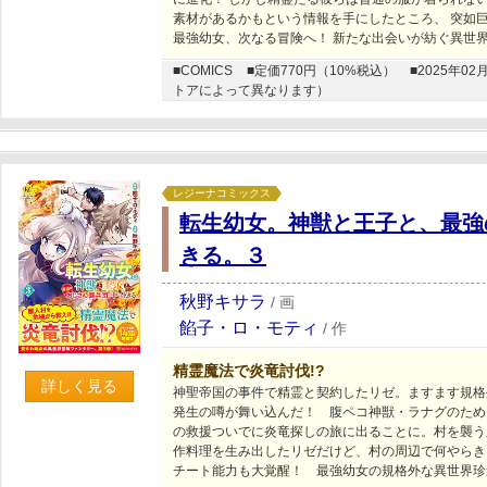
素材があるかもという情報を手にしたところ、 突如巨
最強幼女、次なる冒険へ！ 新たな出会いが紡ぐ異世
■COMICS
■定価770円（10%税込）
■2025年
トアによって異なります）
レジーナコミックス
転生幼女。神獣と王子と、最強
きる。３
秋野キサラ
/
画
餡子・ロ・モティ
/
作
精霊魔法で炎竜討伐!?
詳しく見る
神聖帝国の事件で精霊と契約したリゼ。ますます規格
発生の噂が舞い込んだ！ 腹ペコ神獣・ラナグのため
の救援ついでに炎竜探しの旅に出ることに。村を襲う
作料理を生み出したリゼだけど、村の周辺で何やらき
チート能力も大覚醒！ 最強幼女の規格外な異世界珍