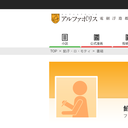
小説
公式漫画
投
TOP
>
餡子・ロ・モティ
>
書籍
フ