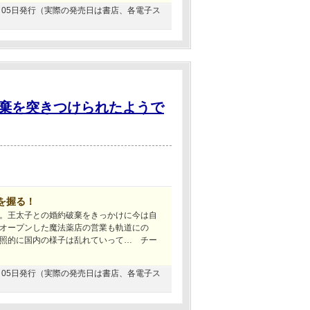
06月05日発行（実際の発売日は書店、各電子ス
棄を突きつけられたようで
を握る！
。王太子との婚約破棄をきっかけに今は自
オープンした魔法薬店の営業も軌道にの
照的に国内の様子は乱れていって… チー
04月05日発行（実際の発売日は書店、各電子ス