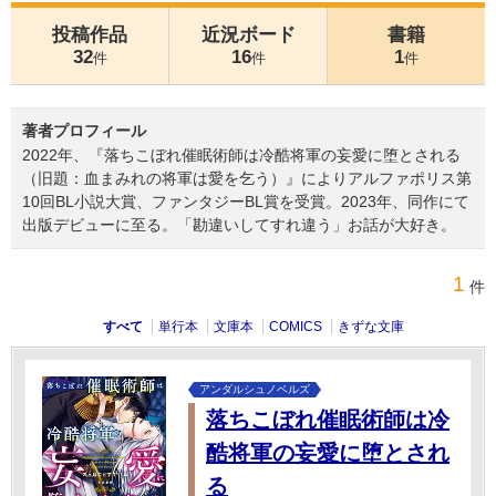
投稿作品
近況ボード
書籍
32
16
1
件
件
件
著者プロフィール
2022年、『落ちこぼれ催眠術師は冷酷将軍の妄愛に堕とされる
（旧題：血まみれの将軍は愛を乞う）』によりアルファポリス第
10回BL小説大賞、ファンタジーBL賞を受賞。2023年、同作にて
出版デビューに至る。「勘違いしてすれ違う」お話が大好き。
1
件
すべて
単行本
文庫本
COMICS
きずな文庫
アンダルシュノベルズ
落ちこぼれ催眠術師は冷
酷将軍の妄愛に堕とされ
る