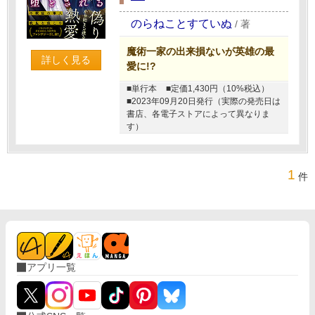
のらねことすていぬ
/
著
魔術一家の出来損ないが英雄の最
詳しく見る
愛に!?
■単行本
■定価1,430円（10%税込）
■2023年09月20日発行（実際の発売日は
書店、各電子ストアによって異なりま
す）
1
件
アプリ一覧