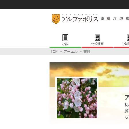
小説
公式漫画
投
TOP
>
アーエル
>
書籍
初
脱
も