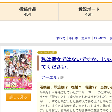
投稿作品
近況ボード
45
46
件
件
すべて
単行本
文庫本
COMICS
レジーナ文庫
私は聖女ではないですか。じゃ
てください。
アーエル
/
著
召喚後、即追放!? 復讐？ 報復?? 当然いた
平凡な日々を過ごしていたアラサーOL……のはずが、
詳しく見る
うやら『聖女』として喚び出されたようだけれど、そ
が……。すると喚び出した張本人である王子とやらに
けられ、すぐさま城から追い出されてしまう。元の世
ア』と名付け、冒険者として好き勝手に生きてやろう