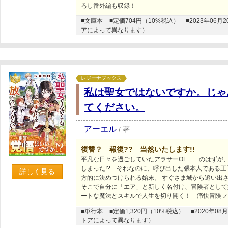
ろし番外編も収録！
■文庫本
■定価704円（10%税込）
■2023年0
アによって異なります）
レジーナブックス
私は聖女ではないですか。じゃ
てください。
アーエル
/
著
復讐？ 報復?? 当然いたします!!
平凡な日々を過ごしていたアラサーOL……のはずが
しまった!? それなのに、呼び出した張本人である
詳しく見る
方的に決めつけられる始末。 すぐさま城から追い出
そこで自分に「エア」と新しく名付け、冒険者として
ートな魔法とスキルで人生を切り開く！ 痛快冒険フ
■単行本
■定価1,320円（10%税込）
■2020年
トアによって異なります）