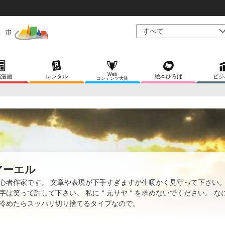
Web
稿漫画
レンタル
絵本ひろば
ビジ
コンテンツ大賞
アーエル
心者作家です。 文章や表現が下手すぎますが生暖かく見守って下さい。
字は笑って許して下さい。 私に＂元サヤ＂を求めないでください。 な
冷めたらスッパリ切り捨てるタイプなので。