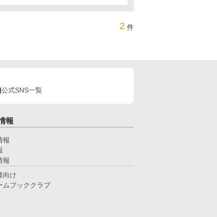
2
件
公式SNS一覧
情報
情報
報
情報
様向け
ームブッククラブ