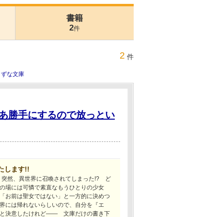
書籍
2
件
2
件
きずな文庫
あ勝手にするので放っとい
します!!
突然、異世界に召喚されてしまった!? ど
の場には可憐で素直なもうひとりの少女
「お前は聖女ではない」と一方的に決めつ
界には帰れないらしいので、自分を『エ
と決意したけれど―― 文庫だけの書き下