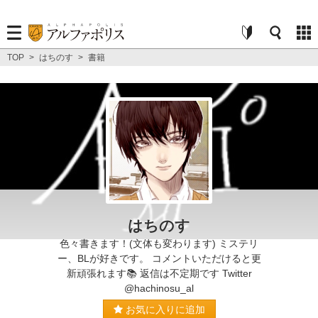
TOP
>
はちのす
>
書籍
はちのす
色々書きます！(文体も変わります) ミステリ
ー、BLが好きです。 コメントいただけると更
新頑張れます📚 返信は不定期です Twitter
@hachinosu_al
お気に入りに追加