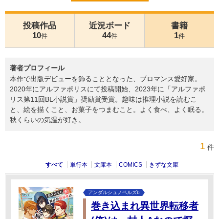
投稿作品
近況ボード
書籍
10
44
1
件
件
件
著者プロフィール
本作で出版デビューを飾ることとなった、ブロマンス愛好家。
2020年にアルファポリスにて投稿開始、2023年に「アルファポ
リス第11回BL小説賞」奨励賞受賞。趣味は推理小説を読むこ
と、絵を描くこと、お菓子をつまむこと。よく食べ、よく眠る。
秋くらいの気温が好き。
1
件
すべて
単行本
文庫本
COMICS
きずな文庫
アンダルシュノベルズb
巻き込まれ異世界転移者