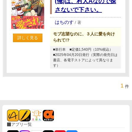
(俺)は、村人Aなので探
さないで下さい。
はちのす
/
著
モブ志望なのに、３人に愛を向け
詳しく見る
られて!?
■単行本
■定価1,540円（10%税込）
■2025年04月20日発行（実際の発売日は
書店、各電子ストアによって異なりま
す）
1
件
アプリ一覧