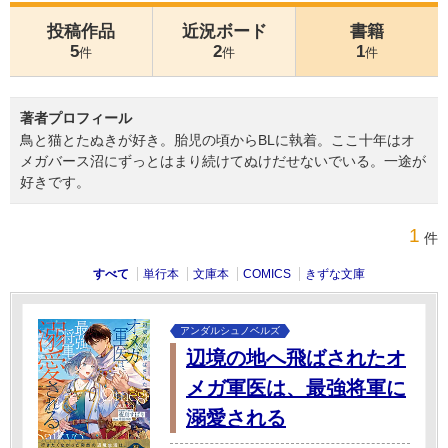
投稿作品
近況ボード
書籍
5
2
1
件
件
件
著者プロフィール
鳥と猫とたぬきが好き。胎児の頃からBLに執着。ここ十年はオ
メガバース沼にずっとはまり続けてぬけだせないでいる。一途が
好きです。
1
件
すべて
単行本
文庫本
COMICS
きずな文庫
アンダルシュノベルズ
辺境の地へ飛ばされたオ
メガ軍医は、最強将軍に
溺愛される