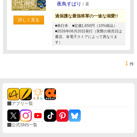
夜鳥すぱり
/
著
過保護な最強将軍の一途な溺愛!!
詳しく見る
■単行本
■定価1,650円（10%税込）
■2026年06月20日発行（実際の発売日は
書店、各電子ストアによって異なりま
す）
1
件
アプリ一覧
公式SNS一覧