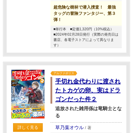
超危険な樹林で潜入捜査！ 最強
タッグの冒険ファンタジー、第３
弾！
■単行本
■定価1,320円（10%税込）
■2024年02月28日発行（実際の発売日は
書店、各電子ストアによって異なりま
す）
アルファポリス
手切れ金代わりに渡され
たトカゲの卵、実はドラ
ゴンだった件２
追放された雑用係は竜騎士とな
る
草乃葉オウル
詳しく見る
/
著