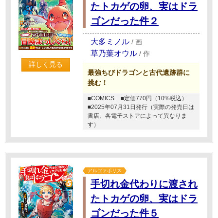
たトカゲの卵、実はドラ
ゴンだった件２
大多ミノル
/
画
草乃葉オウル
/
作
詳しく見る
最強ちびドラゴンと古代遺跡群に
挑む！
■COMICS
■定価770円（10%税込）
■2025年07月31日発行（実際の発売日は
書店、各電子ストアによって異なりま
す）
アルファポリス
手切れ金代わりに渡され
たトカゲの卵、実はドラ
ゴンだった件５