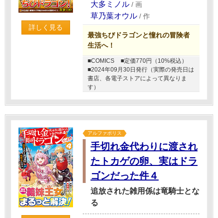
大多ミノル
/
画
草乃葉オウル
/
作
詳しく見る
最強ちびドラゴンと憧れの冒険者
生活へ！
■COMICS
■定価770円（10%税込）
■2024年09月30日発行（実際の発売日は
書店、各電子ストアによって異なりま
す）
アルファポリス
手切れ金代わりに渡され
たトカゲの卵、実はドラ
ゴンだった件４
追放された雑用係は竜騎士とな
る