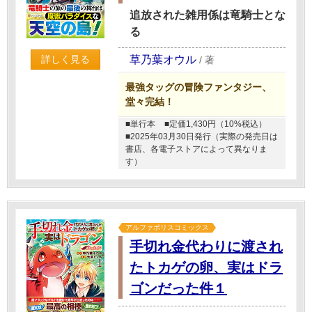
追放された雑用係は竜騎士とな
る
草乃葉オウル
詳しく見る
/
著
最強タッグの冒険ファンタジー、
堂々完結！
■単行本
■定価1,430円（10%税込）
■2025年03月30日発行（実際の発売日は
書店、各電子ストアによって異なりま
す）
アルファポリスコミックス
手切れ金代わりに渡され
たトカゲの卵、実はドラ
ゴンだった件１