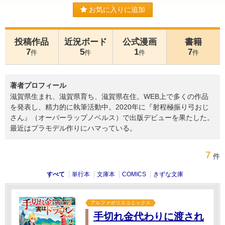
お気に入りに追加
投稿作品
近況ボード
公式漫画
書籍
7
5
1
7
件
件
件
件
著者プロフィール
滋賀県生まれ、滋賀県育ち、滋賀県在住。WEB上で多くの作品
を発表し、精力的に執筆活動中。2020年に『射程極振り弓おじ
さん』（オーバーラップノベルス）で出版デビューを果たした。
最近はプラモデル作りにハマっている。
7
件
すべて
単行本
文庫本
COMICS
きずな文庫
アルファポリスコミックス
手切れ金代わりに渡され