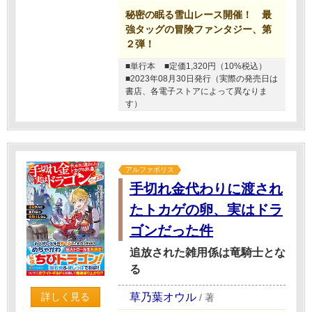
秘密の眠る雪山レース開催！ 最
強タッグの冒険ファンタジー、第
２弾！
■単行本
■定価1,320円（10%税込）
■2023年08月30日発行（実際の発売日は
書店、各電子ストアによって異なりま
す）
アルファポリス
手切れ金代わりに渡され
たトカゲの卵、実はドラ
ゴンだった件
追放された雑用係は竜騎士とな
る
草乃葉オウル
詳しく見る
/
著