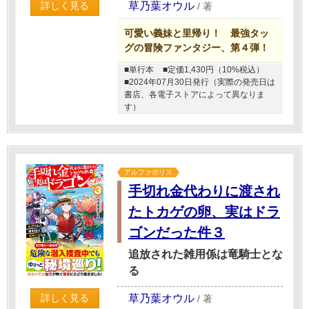
草乃葉オウル
詳しく見る
/
著
可愛い義妹と里帰り！ 最強タッ
グの冒険ファンタジー、第４弾！
■単行本
■定価1,430円（10%税込）
■2024年07月30日発行（実際の発売日は
書店、各電子ストアによって異なりま
す）
アルファポリス
手切れ金代わりに渡され
たトカゲの卵、実はドラ
ゴンだった件３
追放された雑用係は竜騎士とな
る
草乃葉オウル
詳しく見る
/
著