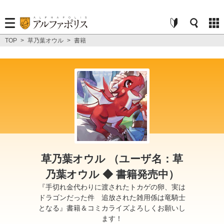
TOP
>
草乃葉オウル
>
書籍
草乃葉オウル （ユーザ名：草
乃葉オウル ◆ 書籍発売中）
『手切れ金代わりに渡されたトカゲの卵、実は
ドラゴンだった件 追放された雑用係は竜騎士
となる』書籍＆コミカライズよろしくお願いし
ます！