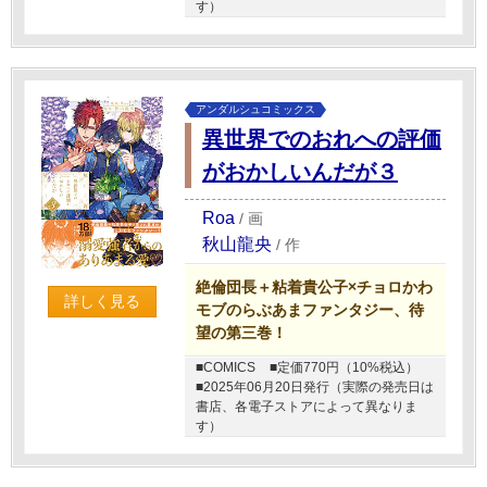
す）
アンダルシュコミックス
異世界でのおれへの評価
がおかしいんだが３
Roa
/
画
秋山龍央
/
作
絶倫団長＋粘着貴公子×チョロかわ
詳しく見る
モブのらぶあまファンタジー、待
望の第三巻！
■COMICS
■定価770円（10%税込）
■2025年06月20日発行（実際の発売日は
書店、各電子ストアによって異なりま
す）