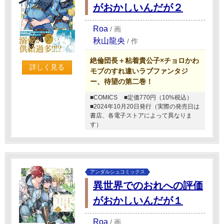
がおかしいんだが２
Roa
/
画
秋山龍央
/
作
絶倫団長＋粘着貴公子×チョロかわ
詳しく見る
モブのすれ違いラブファンタジ
ー、待望の第二巻！
■COMICS
■定価770円（10%税込）
■2024年10月20日発行（実際の発売日は
書店、各電子ストアによって異なりま
す）
アンダルシュコミックス
異世界でのおれへの評価
がおかしいんだが１
Roa
/
画