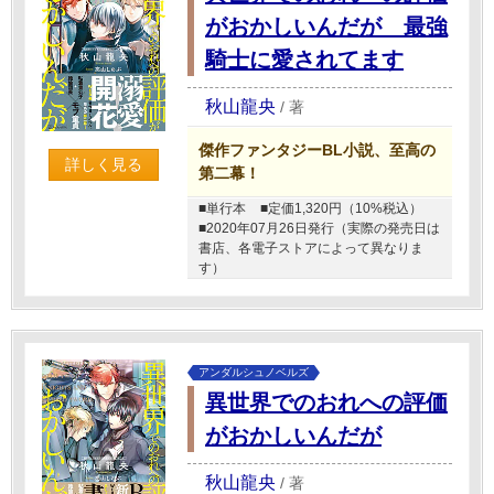
がおかしいんだが 最強
騎士に愛されてます
秋山龍央
/
著
傑作ファンタジーBL小説、至高の
詳しく見る
第二幕！
■単行本
■定価1,320円（10%税込）
■2020年07月26日発行（実際の発売日は
書店、各電子ストアによって異なりま
す）
アンダルシュノベルズ
異世界でのおれへの評価
がおかしいんだが
秋山龍央
/
著