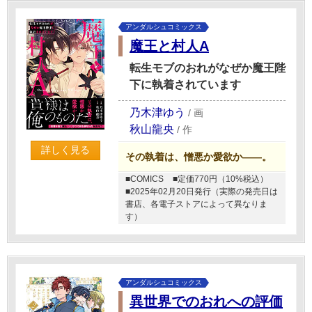
アンダルシュコミックス
魔王と村人A
転生モブのおれがなぜか魔王陛
下に執着されています
乃木津ゆう
/
画
秋山龍央
/
作
詳しく見る
その執着は、憎悪か愛欲か――。
■COMICS
■定価770円（10%税込）
■2025年02月20日発行（実際の発売日は
書店、各電子ストアによって異なりま
す）
アンダルシュコミックス
異世界でのおれへの評価