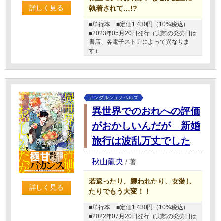
詳しく見る
執着されて…!?
■単行本
■定価1,430円（10%税込）
■2023年05月20日発行（実際の発売日は
書店、各電子ストアによって異なりま
す）
アンダルシュノベルズ
異世界でのおれへの評価
がおかしいんだが 新婚
旅行は波乱万丈でした
秋山龍央
/
著
若返ったり、襲われたり、女装し
詳しく見る
たりでもう大変！！
■単行本
■定価1,430円（10%税込）
■2022年07月20日発行（実際の発売日は