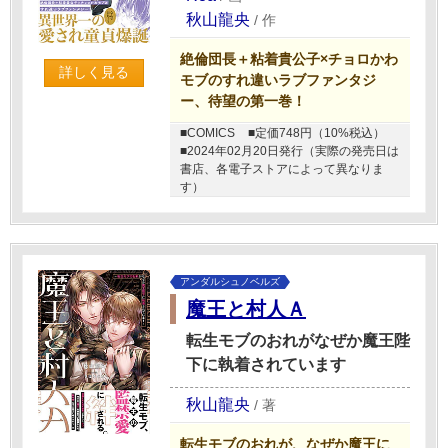
秋山龍央
/
作
絶倫団長＋粘着貴公子×チョロかわ
詳しく見る
モブのすれ違いラブファンタジ
ー、待望の第一巻！
■COMICS
■定価748円（10%税込）
■2024年02月20日発行（実際の発売日は
書店、各電子ストアによって異なりま
す）
アンダルシュノベルズ
魔王と村人Ａ
転生モブのおれがなぜか魔王陛
下に執着されています
秋山龍央
/
著
転生モブのおれが、なぜか魔王に