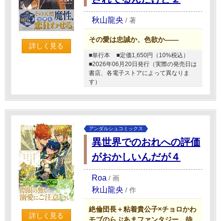
秋山龍央
/
著
その愛は忠誠か、色欲か――
詳しく見る
■単行本
■定価1,650円（10%税込）
■2026年06月20日発行（実際の発売日は
書店、各電子ストアによって異なりま
す）
アンダルシュコミックス
異世界でのおれへの評価
がおかしいんだが４
Roa
/
画
秋山龍央
/
作
絶倫団長＋粘着貴公子×チョロかわ
詳しく見る
モブのらぶあまファンタジー、待