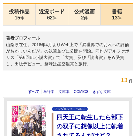
投稿作品
近況ボード
公式漫画
書籍
15
62
2
13
件
件
件
件
著者プロフィール
山梨県在住。2016年4月よりWeb上で「異世界でのおれへの評価
がおかしいんだが」の執筆並びに公開を開始。同作がアルファポ
リス「第6回BL小説大賞」で「大賞」及び「読者賞」をＷ受賞
し、出版デビュー。趣味は星空鑑賞と旅行。
13
件
すべて
単行本
文庫本
COMICS
きずな文庫
アンダルシュノベルズ
四天王に転生したら部下
の双子に想像以上に執着
されてるんだけど２