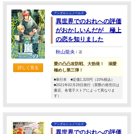
アンダルシュノベルズ
異世界でのおれへの評価
がおかしいんだが 極上
の恋を知りました
秋山龍央
/
著
愛の凸凸攻防戦、大勃発！ 溺愛
詳しく見る
極めし第三弾！
■単行本
■定価1,320円（10%税込）
■2021年02月28日発行（実際の発売日は
書店、各電子ストアによって異なりま
す）
アンダルシュノベルズ
異世界でのおれへの評価