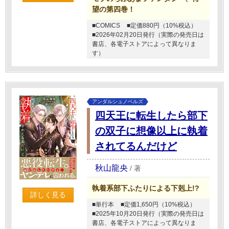
望の第四巻！
■COMICS
■定価880円（10%税込）
■2026年02月20日発行（実際の発売日は
書店、各電子ストアによって異なりま
す）
アンダルシュノベルズ
四天王に転生したら部下
の双子に想像以上に執着
されてるんだけど
秋山龍央
/
著
執着系部下ふたりによる下剋上!?
詳しく見る
■単行本
■定価1,650円（10%税込）
■2025年10月20日発行（実際の発売日は
書店、各電子ストアによって異なりま