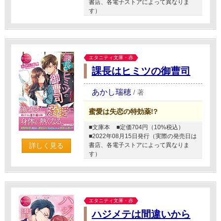
書店、各電子ストアによって異なりま
す）
エタニティ文庫・赤
課長はヒミツの御曹司
あかし瑞穂
/
著
蜜愛は失恋の特効薬!?
■文庫本
■定価704円（10%税込）
■2022年08月15日発行（実際の発売日は
書店、各電子ストアによって異なりま
詳しく見る
す）
エタニティ文庫・赤
ハジメテは間違いから