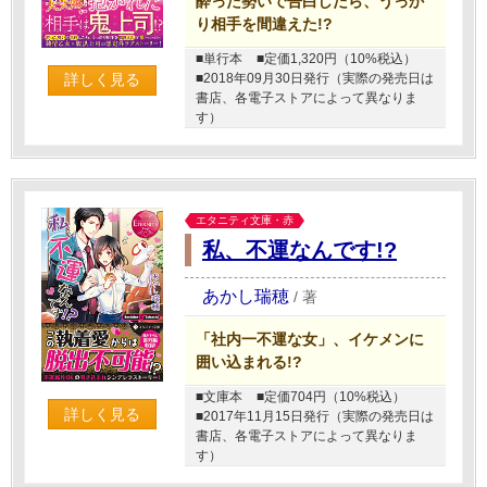
酔った勢いで告白したら、うっか
り相手を間違えた!?
■単行本
■定価1,320円（10%税込）
■2018年09月30日発行（実際の発売日は
詳しく見る
書店、各電子ストアによって異なりま
す）
エタニティ文庫・赤
私、不運なんです!?
あかし瑞穂
/
著
「社内一不運な女」、イケメンに
囲い込まれる!?
■文庫本
■定価704円（10%税込）
詳しく見る
■2017年11月15日発行（実際の発売日は
書店、各電子ストアによって異なりま
す）