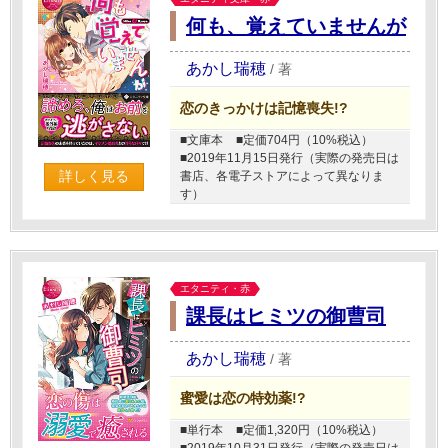
何も、覚えていませんが
あかし瑞穂
/
著
恋のきっかけは記憶喪失!?
■文庫本
■定価704円（10%税込）
■2019年11月15日発行（実際の発売日は
詳しく見る
書店、各電子ストアによって異なりま
す）
エタニティ・赤
課長はヒミツの御曹司
あかし瑞穂
/
著
蜜愛は恋の特効薬!?
■単行本
■定価1,320円（10%税込）
■2019年10月31日発行（実際の発売日は