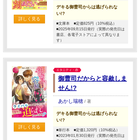
デキる御曹司からは逃げられな
い!?
詳しく見る
■文庫本
■定価825円（10%税込）
■2025年09月15日発行（実際の発売日は
書店、各電子ストアによって異なりま
す）
エタニティ・赤
御曹司だからと容赦しま
せん!?
あかし瑞穂
/
著
デキる御曹司からは逃げられな
い!?
詳しく見る
■単行本
■定価1,320円（10%税込）
■2023年01月30日発行（実際の発売日は