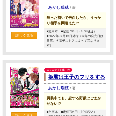
あかし瑞穂
/
著
酔った勢いで告白したら、うっか
り相手を間違えた!?
■文庫本
■定価704円（10%税込）
詳しく見る
■2022年04月15日発行（実際の発売日は
書店、各電子ストアによって異なりま
す）
エタニティ文庫・赤
姫君は王子のフリをする
あかし瑞穂
/
著
男装中でも、恋する野獣はごまか
せない!?
■文庫本
■定価704円（10%税込）
詳しく見る