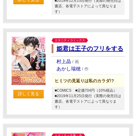
■2019年12月15日発行（実際の発売日は
書店、各電子ストアによって異なりま
す）
エタニティコミックス
姫君は王子のフリをする
村上晶
/
画
あかし瑞穂
/
作
ヒミツの見返りは私のカラダ!?
■COMICS
■定価704円（10%税込）
詳しく見る
■2019年11月25日発行（実際の発売日は
書店、各電子ストアによって異なりま
す）
エタニティ文庫・赤