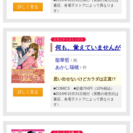
書店、各電子ストアによって異なりま
詳しく見る
す）
エタニティコミックス
何も、覚えていませんが
龍華哲
/
画
あかし瑞穂
/
作
思い出せないけどカラダは正直!?
■COMICS
■定価704円（10%税込）
詳しく見る
■2019年10月31日発行（実際の発売日は
書店、各電子ストアによって異なりま
す）
エタニティ文庫・赤