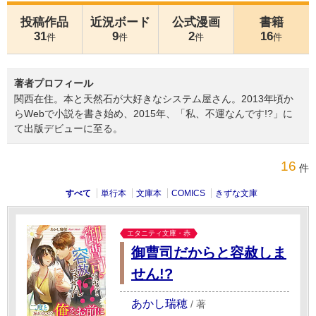
投稿作品
近況ボード
公式漫画
書籍
31
9
2
16
件
件
件
件
著者プロフィール
関西在住。本と天然石が大好きなシステム屋さん。2013年頃か
らWebで小説を書き始め、2015年、「私、不運なんです!?」に
て出版デビューに至る。
16
件
すべて
単行本
文庫本
COMICS
きずな文庫
エタニティ文庫・赤
御曹司だからと容赦しま
せん!?
あかし瑞穂
/
著