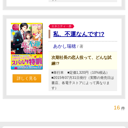
エタニティ・赤
私、不運なんです!?
あかし瑞穂
/
著
次期社長の恋人役って、どんな試
練!?
■単行本
■定価1,320円（10%税込）
■2015年07月31日発行（実際の発売日は
詳しく見る
書店、各電子ストアによって異なりま
す）
16
件