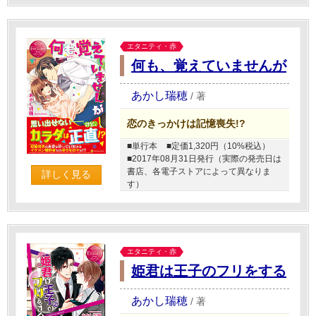
エタニティ・赤
何も、覚えていませんが
あかし瑞穂
/
著
恋のきっかけは記憶喪失!?
■単行本
■定価1,320円（10%税込）
■2017年08月31日発行（実際の発売日は
書店、各電子ストアによって異なりま
詳しく見る
す）
エタニティ・赤
姫君は王子のフリをする
あかし瑞穂
/
著