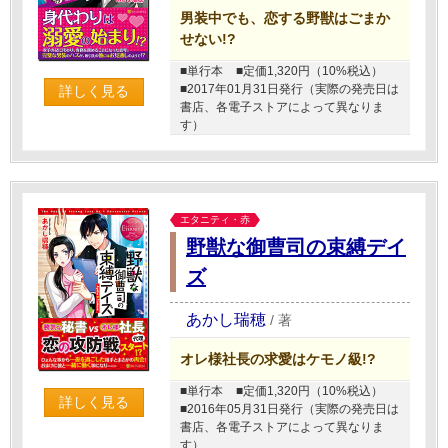
男装中でも、恋する野獣はごまか
せない!?
■単行本
■定価1,320円（10%税込）
■2017年01月31日発行（実際の発売日は
詳しく見る
書店、各電子ストアによって異なりま
す）
エタニティ・赤
野獣な御曹司の束縛デイ
ズ
あかし瑞穂
/
著
オレ様社長の求愛はケモノ級!?
■単行本
■定価1,320円（10%税込）
詳しく見る
■2016年05月31日発行（実際の発売日は
書店、各電子ストアによって異なりま
す）