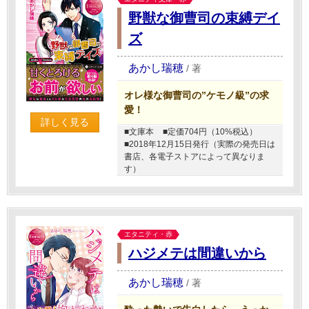
野獣な御曹司の束縛デイ
ズ
あかし瑞穂
/
著
オレ様な御曹司の”ケモノ級”の求
愛！
詳しく見る
■文庫本
■定価704円（10%税込）
■2018年12月15日発行（実際の発売日は
書店、各電子ストアによって異なりま
す）
エタニティ・赤
ハジメテは間違いから
あかし瑞穂
/
著