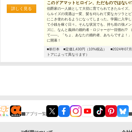
このドアマットヒロイン、ただものではない!
詳しく見る
伯爵家の一人娘として大切に育てられてきたルイズ。
らルイズの境遇は一変、髪を刈られて変なカツラとビ
にこき使われるようになってしまった。学園に入学し
て小銭を稼ぐ日々。そんな状況でも、持ち前の強メン
ズに、なんと義姉の婚約者・ロジャーが一目惚れ!?
て――。「ちょ、あなたの婚約者、あちらですよ！」
に開幕！
■単行本
■定価1,430円（10%税込）
■2024年
トアによって異なります）
アプリ一覧