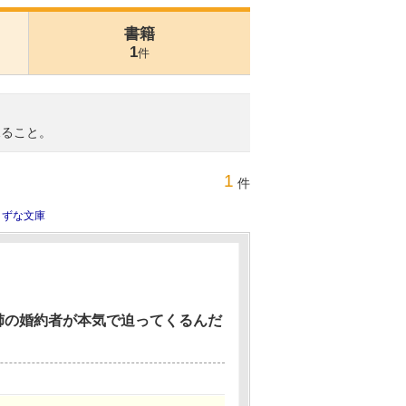
書籍
1
件
見ること。
1
件
きずな文庫
姉の婚約者が本気で迫ってくるんだ