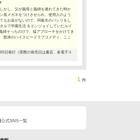
?
しかし、父が義母と義姉を連れてきた時か
ン底メガネをつけさせられ、使用人のよう
てもお金がないので、同級生のパシリをし
タルで学園生活 をエンジョイしていたルイ
 義姉そっちのけで、猛アプローチをかけてき
 怒涛のハイスピードラブコメディ、ここ
07月05日発行（実際の発売日は書店、各電子ス
1
件
公式SNS一覧