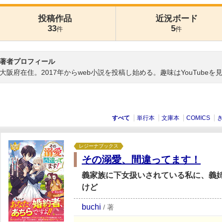
投稿作品
近況ボード
33
5
件
件
著者プロフィール
大阪府在住。2017年からweb小説を投稿し始める。趣味はYouTubeを
すべて
単行本
文庫本
COMICS
レジーナブックス
その溺愛、間違ってます！
義家族に下女扱いされている私に、義
けど
buchi
/
著