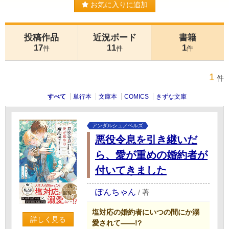
お気に入りに追加
投稿作品
近況ボード
書籍
17
11
1
件
件
件
1
件
すべて
単行本
文庫本
COMICS
きずな文庫
アンダルシュノベルズ
悪役令息を引き継いだ
ら、愛が重めの婚約者が
付いてきました
ぽんちゃん
/
著
塩対応の婚約者にいつの間にか溺
詳しく見る
愛されて――!?