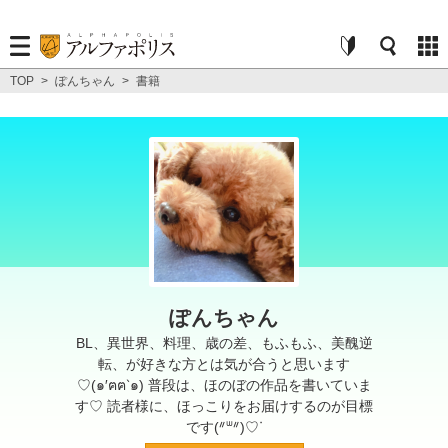
TOP
>
ぽんちゃん
>
書籍
ぽんちゃん
BL、異世界、料理、歳の差、もふもふ、美醜逆
転、が好きな方とは気が合うと思います
♡(๑′ฅฅ‵๑) 普段は、ほのぼの作品を書いていま
す♡ 読者様に、ほっこりをお届けするのが目標
です(ᐥᐜᐥ)♡ᐝ