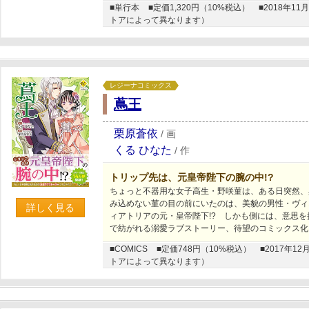
■単行本
■定価1,320円（10%税込）
■2018年
トアによって異なります）
レジーナコミックス
蔦王
栗原蒼依
/
画
くる ひなた
/
作
トリップ先は、元皇帝陛下の腕の中!?
ちょっと不器用な女子高生・野咲菫は、ある日突然、
み込めない菫の目の前にいたのは、美貌の男性・ヴィ
詳しく見る
ィアトリアの元・皇帝陛下!? しかも側には、意思
で紡がれる溺愛ラブストーリー、待望のコミックス化
■COMICS
■定価748円（10%税込）
■2017年
トアによって異なります）