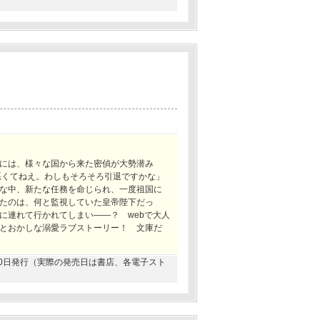
には、様々な国から来た密偵が大勢潜み
悪くてねえ。わしもそろそろ引退ですかな」
な中、新たな任務を命じられ、一度祖国に
たのは、何と監視していた皇帝陛下だっ
に連れて行かれてしまい――？ webで大人
とおかしな溺愛ラブストーリー！ 文庫だ
0月20日発行（実際の発売日は書店、各電子スト