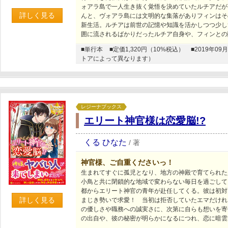
ォアラ島で一人生き抜く覚悟を決めていたルチアだが
詳しく見る
んと、ヴォアラ島には文明的な集落がありフィンはそ
新生活。ルチアは前世の記憶や知識を活かしつつ少し
囲に流されるばかりだったルチア自身や、フィンとの
■単行本
■定価1,320円（10%税込）
■2019年
トアによって異なります）
レジーナブックス
エリート神官様は恋愛脳!?
くる ひなた
/
著
神官様、ご自重くださいっ！
生まれてすぐに孤児となり、地方の神殿で育てられた
小鳥と共に閉鎖的な地域で変わらない毎日を過ごして
都からエリート神官の青年が赴任してくる。彼は初対
詳しく見る
まじき勢いで求愛！ 当初は拒否していたエマだけれ
の優しさや職務への誠実さに、次第に自らも想いを寄
の出自や、彼の秘密が明らかになるにつれ、恋に暗雲が