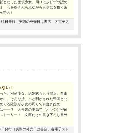
補となった密偵少女。周りに少しずつ認め
？ 心を揺さぶられながらも信念を貫く密
々完結！
01月31日発行（実際の発売日は書店、各電子ス
ゃない！
った元密偵少女。結婚式ももう間近。自由
かに。そんな折、ふと明かされた帝国と北
めぐる陰謀が少女の周りでも蠢き始め
は――？ 天井裏の中高年（オヤジ）密偵
ストーリー！ 文庫だけの書き下ろし番外
1月20日発行（実際の発売日は書店、各電子スト