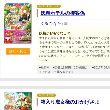
レジーナブックス
妖精ホテルの接客係
くる ひなた
/
著
妖精がおもてなし!?
生まれた時から妖精に育てられ、人間世界のことはさ
るホテルで唯一の人間として働いていた。そんなある
う青年イワンがやってきた。妖精に関しては頑なだけ
詳しく見る
ライラは彼に興味を持ち始める。やがてイワンに、妖
おおいに迷うことに……。しかし、ライラが返事をす
――!?
■単行本
■定価1,320円（10%税込）
■2017年
トアによって異なります）
レジーナ文庫
箱入り魔女様のおかげさま