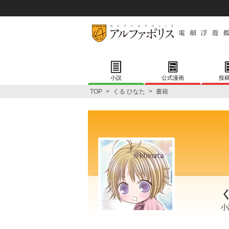
小説
公式漫画
投
TOP
>
くる ひなた
>
書籍
小