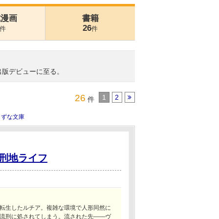
式漫画
書籍
26
件
件
出版デビューに至る。
26
1
2
件
きずな文庫
刑地ライフ
転生したルチア。複雑な環境で人形同然に
流刑に処されてしまう。流された先――ヴ