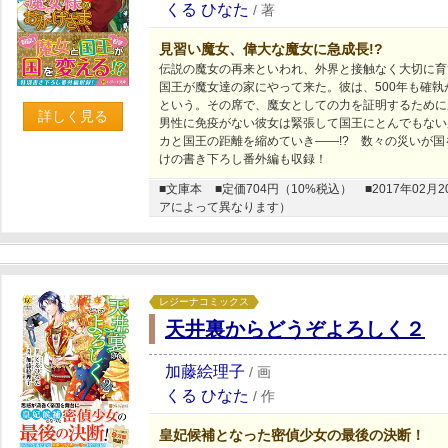
くる ひなた
/
著
見習い魔女、偉大な魔女に急成長!?
伝説の魔女の再来といわれ、外界と接触なく大切に育
国王が魔女達の家にやって来た。彼は、500年も確
という。その席で、魔女としての力を証明するために
詳しく見る
男性に免疫がない彼女は緊張して国王にとんでもない
カと国王の距離を縮めていき――!? 数々の災いが国
けの書き下ろし番外編も収録！
■文庫本
■定価704円（10%税込）
■2017年0
アによって異なります）
レジーナコミックス
天井裏からどうぞよろしく２
加藤絵理子
/
画
くる ひなた
/
作
皇妃候補となった密偵少女の最後の決断！