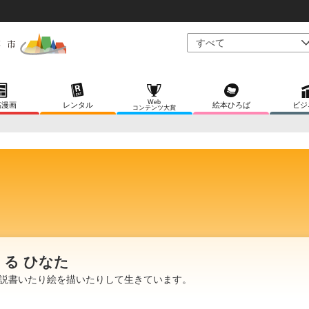
Web
稿漫画
レンタル
絵本ひろば
ビジ
コンテンツ大賞
くる ひなた
説書いたり絵を描いたりして生きています。