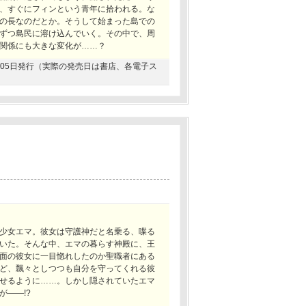
、すぐにフィンという青年に拾われる。な
の長なのだとか。そうして始まった島での
ずつ島民に溶け込んでいく。その中で、周
関係にも大きな変化が……？
09月05日発行（実際の発売日は書店、各電子ス
少女エマ。彼女は守護神だと名乗る、喋る
いた。そんな中、エマの暮らす神殿に、王
面の彼女に一目惚れしたのか聖職者にある
ど、飄々としつつも自分を守ってくれる彼
せるように……。しかし隠されていたエマ
――!?