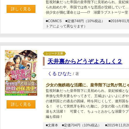
監視対象だった帝国の皇帝陛下に見初められ、皇妃候
られ始めた中、帝国では色々な思惑が交錯していて…
詳しく見る
偵少女が掴む運命とは――!? 溺愛ラブストーリー堂
■COMICS
■定価748円（10%税込）
■2016年
トアによって異なります）
レジーナ文庫
天井裏からどうぞよろしく２
くる ひなた
/
著
少女の無鉄砲な活躍に、皇帝陛下は気が気じ
監視対象だった皇帝陛下に見初められ、皇妃候補とな
奔放な先帝夫妻もやってきて、王城はいよいよにぎや
の連邦国との過去の因縁。時を同じくして、連邦国を
詳しく見る
る！ そして突然牙を剥いた敵に、少女の取った行動
達も大活躍！ 可愛くて、ちょっとおかしな溺愛ラブ
編も収録！
■文庫本
■定価704円（10%税込）
■2015年1