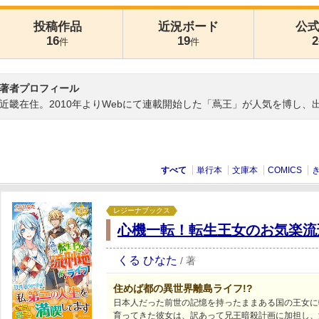
投稿作品
近況ボード
公
16
19
2
件
件
著者プロフィール
近畿在住。2010年よりWebにて連載開始した「蔦王」が人気を博し、
すべて
単行本
文庫本
COMICS
レジーナブックス
心機一転！転生王女のお気楽流
くる ひなた
/
著
住めば都の異世界離島ライフ!?
日本人だった前世の記憶を持ったままある国の王女に
育ってきた彼女は、訳あって兄王暗殺計画に加担し、