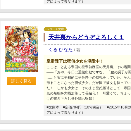
アによって異なります）
レジーナ文庫
天井裏からどうぞよろしく１
くる ひなた
/
著
皇帝陛下は密偵少女を溺愛中！
ここは、とある帝国の皇帝執務室の天井裏。その暗闇
――「おや、今日は重役出勤ですな」 「腰の調子が
……と実に平和的に皇帝陛下の監視をしていた。そん
詳しく見る
帰ることになった密偵少女。だが国で彼女を待ってい
た！ しかも少女は、そのまま皇妃候補として、帝国
気の短編を大幅加筆して長編化！ 可愛くて、ちょっ
けの書き下ろし番外編も収録！
■文庫本
■定価704円（10%税込）
■2015年1
アによって異なります）