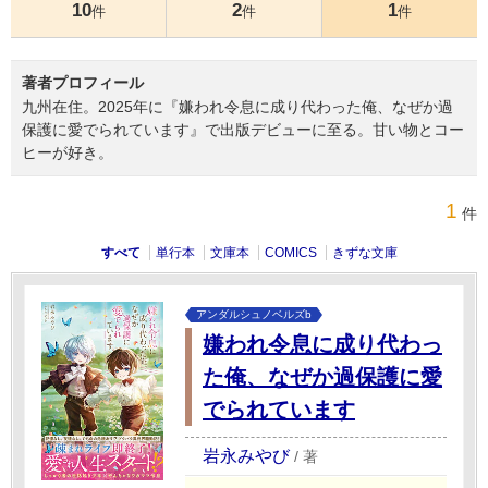
10
2
1
件
件
件
著者プロフィール
九州在住。2025年に『嫌われ令息に成り代わった俺、なぜか過
保護に愛でられています』で出版デビューに至る。甘い物とコー
ヒーが好き。
1
件
すべて
単行本
文庫本
COMICS
きずな文庫
アンダルシュノベルズb
嫌われ令息に成り代わっ
た俺、なぜか過保護に愛
でられています
岩永みやび
/
著