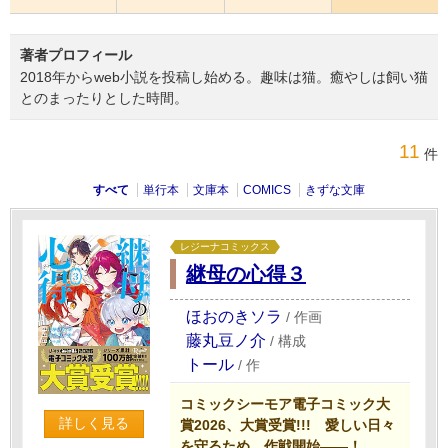
著者プロフィール
2018年からweb小説を投稿し始める。趣味は猫。癒やしは飼い猫
とのまったりとした時間。
11
件
すべて
単行本
文庫本
COMICS
きずな文庫
レジーナコミックス
継母の心得３
ほおのきソラ
/
作画
藤丸豆ノ介
/
構成
トール
/
作
コミックシーモア電子コミック大
詳しく見る
賞2026、大賞受賞!!! 愛しい日々
を守るため、作戦開始――！