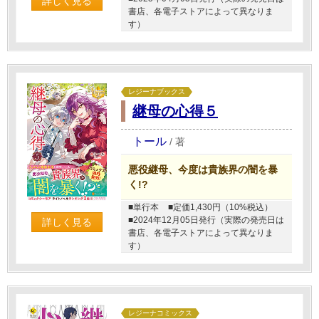
詳しく見る
書店、各電子ストアによって異なりま
す）
レジーナブックス
継母の心得５
トール
/
著
悪役継母、今度は貴族界の闇を暴
く!?
■単行本
■定価1,430円（10%税込）
■2024年12月05日発行（実際の発売日は
詳しく見る
書店、各電子ストアによって異なりま
す）
レジーナコミックス