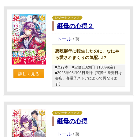
レジーナブックス
継母の心得２
トール
/
著
悪辣継母に転生したのに、なにや
ら愛されまくりの気配…!?
■単行本
■定価1,320円（10%税込）
■2023年08月05日発行（実際の発売日は
詳しく見る
書店、各電子ストアによって異なりま
す）
レジーナブックス
継母の心得
トール
/
著