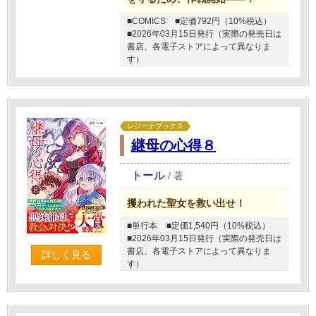
■COMICS
■定価792円（10%税込）
■2026年03月15日発行（実際の発売日は
書店、各電子ストアによって異なりま
す）
レジーナブックス
継母の心得８
トール
/
著
攫われた聖女を救い出せ！
■単行本
■定価1,540円（10%税込）
■2026年03月15日発行（実際の発売日は
書店、各電子ストアによって異なりま
詳しく見る
す）