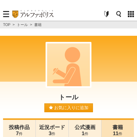
TOP
>
トール
>
書籍
トール
お気に入りに追加
投稿作品
近況ボード
公式漫画
書籍
7
3
1
11
件
件
件
件