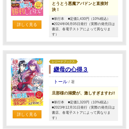
とうとう悪魔アバドンと直接対
決！
■単行本
■定価1,430円（10%税込）
■2024年06月05日発行（実際の発売日は
詳しく見る
書店、各電子ストアによって異なりま
す）
レジーナブックス
継母の心得３
トール
/
著
旦那様の溺愛が、激しすぎますわ!!
■単行本
■定価1,320円（10%税込）
■2023年12月31日発行（実際の発売日は
書店、各電子ストアによって異なりま
詳しく見る
す）