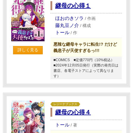
継母の心得１
ほおのきソラ
/
作画
藤丸豆ノ介
/
構成
トール
/
作
悪辣な継母キャラに転生!? だけど
詳しく見る
義息子が天使すぎるっ!!!
■COMICS
■定価770円（10%税込）
■2024年12月05日発行（実際の発売日は
書店、各電子ストアによって異なりま
す）
レジーナブックス
継母の心得４
トール
/
著