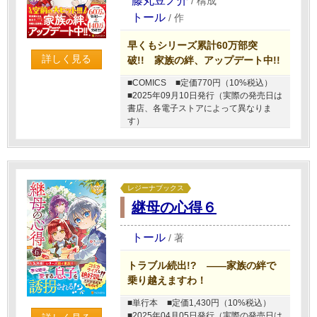
藤丸豆ノ介
/
構成
トール
/
作
早くもシリーズ累計60万部突
詳しく見る
破!! 家族の絆、アップデート中!!
■COMICS
■定価770円（10%税込）
■2025年09月10日発行（実際の発売日は
書店、各電子ストアによって異なりま
す）
レジーナブックス
継母の心得６
トール
/
著
トラブル続出!? ――家族の絆で
乗り越えますわ！
■単行本
■定価1,430円（10%税込）
■2025年04月05日発行（実際の発売日は