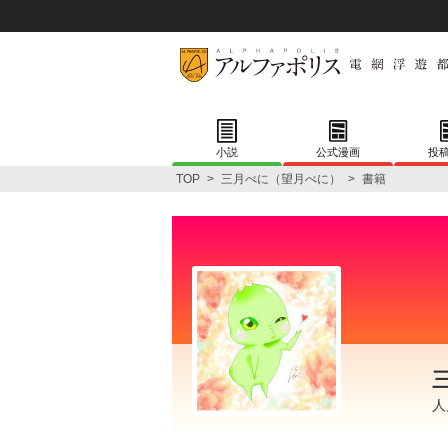
小説
公式漫画
投
TOP
>
三月べに（望月べに）
>
書籍
人