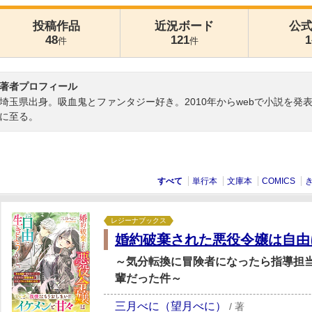
投稿作品
近況ボード
公
48
121
1
件
件
著者プロフィール
埼玉県出身。吸血鬼とファンタジー好き。2010年からwebで小説を発
に至る。
すべて
単行本
文庫本
COMICS
レジーナブックス
婚約破棄された悪役令嬢は自由
～気分転換に冒険者になったら指導担
輩だった件～
三月べに（望月べに）
/
著