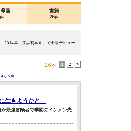
式漫画
書籍
26
件
件
表。2014年「漆黒鴉学園」で出版デビュー
26
1
2
件
きずな文庫
に生きようかと。
当が最強冒険者で学園のイケメン先