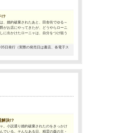
!?
は、婚約破棄されたあと、田舎街でゆる～
爵がお店にやってきたが、どうやらローニ
しに出かけたローニャは、自分をつけ狙う
06月05日発行（実際の発売日は書店、各電子ス
解決!?
ャ。小説通り婚約破棄されたのをきっかけ
んでいる。そんなある日、精霊の森の主・