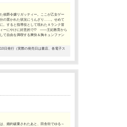
た侯爵令嬢リガッティー。ここが乙女ゲー
分の置かれた状況にうんざり……。せめて
に。すると指導役として現れたＡランク冒
ィーにやけに好意的で!? ――王妃教育から
して自由を満喫する爽快＆胸キュンファン
04月10日発行（実際の発売日は書店、各電子ス
は、婚約破棄されたあと、田舎街でゆる～