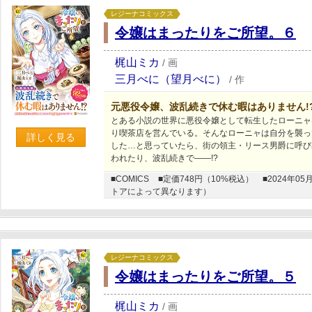
レジーナコミックス
令嬢はまったりをご所望。６
梶山ミカ
/
画
三月べに（望月べに）
/
作
元悪役令嬢、波乱続きで休む暇はありません!
とある小説の世界に悪役令嬢として転生したローニャ
り喫茶店を営んでいる。そんなローニャは自分を襲っ
詳しく見る
した…と思っていたら、街の領主・リース男爵に呼び
われたり、波乱続きで――!?
■COMICS
■定価748円（10%税込）
■2024年
トアによって異なります）
レジーナコミックス
令嬢はまったりをご所望。５
梶山ミカ
/
画