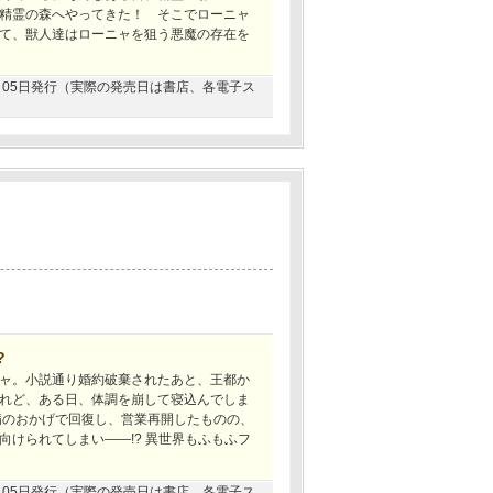
精霊の森へやってきた！ そこでローニャ
て、獣人達はローニャを狙う悪魔の存在を
07月05日発行（実際の発売日は書店、各電子ス
?
ャ。小説通り婚約破棄されたあと、王都か
れど、ある日、体調を崩して寝込んでしま
病のおかげで回復し、営業再開したものの、
けられてしまい――!? 異世界もふもふフ
10月05日発行（実際の発売日は書店、各電子ス