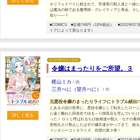
詳しく見る
オリフェドートに頼まれて、常連客の獣人達と一緒に
は魔法の師である魔導師・グレイティアと再会。そし
知り――？
■COMICS
■定価748円（10%税込）
■2022年
トアによって異なります）
レジーナコミックス
令嬢はまったりをご所望。３
梶山ミカ
/
画
三月べに（望月べに）
/
作
元悪役令嬢のまったりライフにトラブル続出!
とある小説の世界に、悪役令嬢として転生したローニ
ら遠く離れた田舎街でゆる～り喫茶店を営んでいたけ
詳しく見る
った！ ロトと呼ばれるちび妖精達や獣人・セナの看
突然出入り禁止したはずの傭兵達がやってきて、銃を向
ァンタジーコミカライズ、待望の第３巻！
■COMICS
■定価748円（10%税込）
■2021年