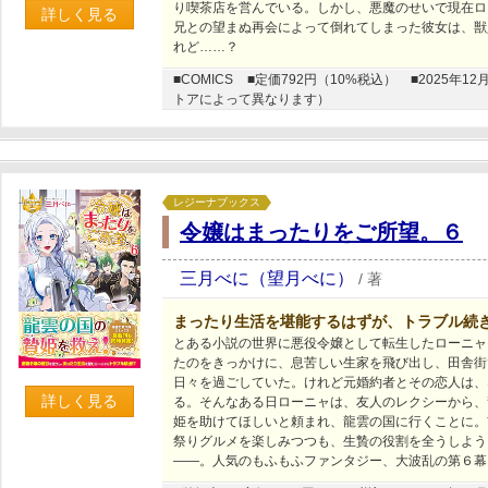
り喫茶店を営んでいる。しかし、悪魔のせいで現在ロ
詳しく見る
兄との望まぬ再会によって倒れてしまった彼女は、獣
れど……？
■COMICS
■定価792円（10%税込）
■2025年
トアによって異なります）
レジーナブックス
令嬢はまったりをご所望。６
三月べに（望月べに）
/
著
まったり生活を堪能するはずが、トラブル続き
とある小説の世界に悪役令嬢として転生したローニャ
たのをきっかけに、息苦しい生家を飛び出し、田舎街
日々を過ごしていた。けれど元婚約者とその恋人は、
詳しく見る
る。そんなある日ローニャは、友人のレクシーから、
姫を助けてほしいと頼まれ、龍雲の国に行くことに。
祭りグルメを楽しみつつも、生贄の役割を全うしよう
――。人気のもふもふファンタジー、大波乱の第６幕