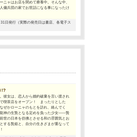
ーニャはお店を閉めて療養中。そんな中、
人傭兵団の家でお世話になる事になったけ
12月31日発行（実際の発売日は書店、各電子ス
!?
。彼女は、恋人から婚約破棄を言い渡され
で喫茶店をオープン！ まったりとした
なぜかローニャのもとを訪れ、絡んでく
龍神の生贄となる定めを負った少女――贄
前世の日本を彷彿とさせる和の雰囲気とお
とする贄姫と、自分の生きざまが重なって
！