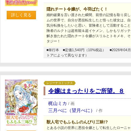
隠れチート令嬢が、今羽ばたく！
詳しく見る
婚約破棄を言い渡された瞬間、前世の記憶を取り戻し
ムの世界で、自分が悪役転生したと悟った彼女は、自
気分転換をしたいと思い、冒険者として活動すること
険者のルクトは超有能＆超イケメン、しかもリガッテ
解き放たれた隠れチート令嬢がスリルとトキメキ、そ
タジー！
■単行本
■定価1,540円（10%税込）
■2026年
トアによって異なります）
レジーナコミックス
令嬢はまったりをご所望。８
梶山ミカ
/
画
三月べに（望月べに）
/
作
獣人宅でもふもふのんびり三昧!?
とある小説の世界に悪役令嬢として転生したローニャ