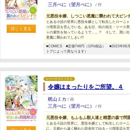
三月べに（望月べに）
/
作
元悪役令嬢、しつこい悪魔に襲われて大ピンチ
とある小説の世界に悪役令嬢として転生したローニャ
り喫茶店を営んでいる。ある日、街の領主・リース男
詳しく見る
ャの素性を知っているようで……？ そして、買い出
悪魔に襲われてしまい!?
■COMICS
■定価748円（10%税込）
■2023年
トアによって異なります）
レジーナコミックス
令嬢はまったりをご所望。４
梶山ミカ
/
画
三月べに（望月べに）
/
作
元悪役令嬢、もふもふ獣人達と精霊の森で問題
とある小説の世界に、悪役令嬢として転生したローニ
に、王都から遠く離れた田舎街でゆる～り喫茶店を営