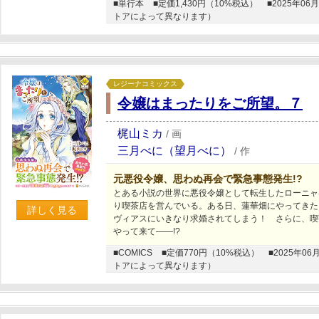
■単行本
■定価1,430円（10%税込）
■2025年
トアによって異なります）
レジーナコミックス
令嬢はまったりをご所望。７
梶山ミカ
/
画
三月べに（望月べに）
/
作
元悪役令嬢、思わぬ再会で緊急事態発生!?
とある小説の世界に悪役令嬢として転生したローニャ
り喫茶店を営んでいる。ある日、蓮華畑にやってきた
詳しく見る
ヴィアスにいきなり求婚されてしまう！ さらに、喫
やって来て――!?
■COMICS
■定価770円（10%税込）
■2025年
トアによって異なります）