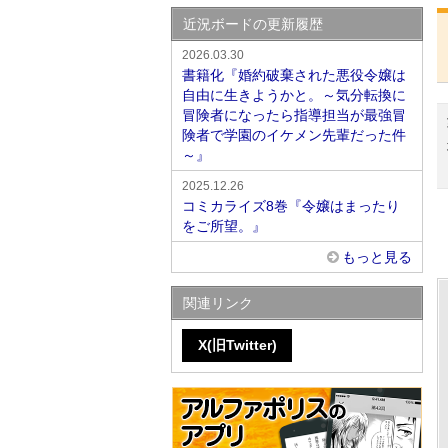
近況ボードの更新履歴
2026.03.30
書籍化『婚約破棄された悪役令嬢は
自由に生きようかと。～気分転換に
冒険者になったら指導担当が最強冒
険者で学園のイケメン先輩だった件
～』
2025.12.26
コミカライズ8巻『令嬢はまったり
をご所望。』
もっと見る
関連リンク
X(旧Twitter)