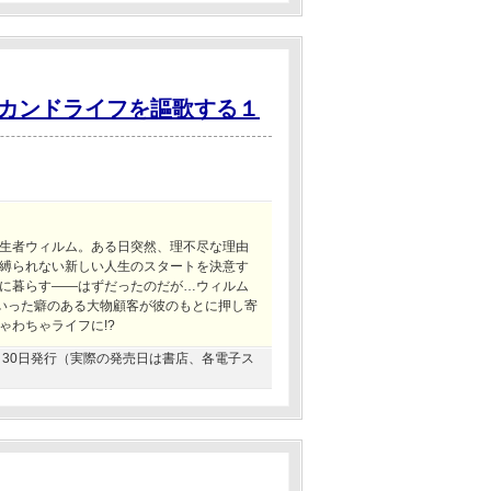
カンドライフを謳歌する１
生者ウィルム。ある日突然、理不尽な理由
縛られない新しい人生のスタートを決意す
に暮らす――はずだったのだが…ウィルム
いった癖のある大物顧客が彼のもとに押し寄
ゃわちゃライフに!?
09月30日発行（実際の発売日は書店、各電子ス