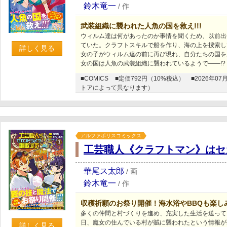
鈴木竜一
/
作
武装組織に襲われた人魚の国を救え!!!
ウィルム達は何があったのか事情を聞くため、以前出
ていた。クラフトスキルで船を作り、海の上を捜索し
詳しく見る
女の子がウィルム達の前に再び現れ、自分たちの国を
女の国は人魚の武装組織に襲われているようで――!?
■COMICS
■定価792円（10%税込）
■2026年
トアによって異なります）
アルファポリスコミックス
工芸職人《クラフトマン》はセ
華尾ス太郎
/
画
鈴木竜一
/
作
収穫祈願のお祭り開催！海水浴やBBQも楽し
多くの仲間と村づくりを進め、充実した生活を送って
日、魔女の住んでいる村が賊に襲われたという情報が
詳しく見る