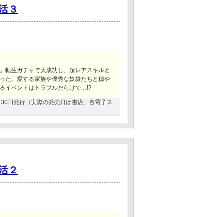
活３
」転生ガチャで大成功し、超レアスキルと
った。愛する家族や優秀な奴隷たちと穏や
るイベントはトラブルだらけで…!?
04月30日発行（実際の発売日は書店、各電子ス
活２