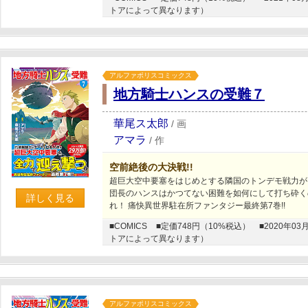
トアによって異なります）
アルファポリスコミックス
地方騎士ハンスの受難７
華尾ス太郎
/
画
アマラ
/
作
空前絶後の大決戦!!
超巨大空中要塞をはじめとする隣国のトンデモ戦力が
団長のハンスはかつてない困難を如何にして打ち砕くの
詳しく見る
れ！ 痛快異世界駐在所ファンタジー最終第7巻!!
■COMICS
■定価748円（10%税込）
■2020年
トアによって異なります）
アルファポリスコミックス