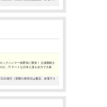
ロックハンマー侯爵領に襲来！ 元凄腕騎士
か…!? チートな日本人達も全力で大暴
03月31日発行（実際の発売日は書店、各電子ス