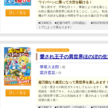
ワイバーンに乗って大空を駆ける！
「取り戻すぞ、平和な日々！」事故により命を落とし
れ剣と魔法の異世界に転生することに。しかし、転生
詳しく見る
機が!? 大好きな家族と仲間を守るため５歳の王子が
■COMICS
■定価748円（10%税込）
■2022年
トアによって異なります）
アルファポリスコミックス
愛され王子の異世界ほのぼの生
華尾ス太郎
/
画
霜月雹花
/
作
超万能な５歳児になって異世界を楽しみます
「人生一度きりの転生ガチャをしてもらいます！」事
高校生・奈良アキト。そんな彼の前に女神様が現れた!
詳しく見る
提げ異世界で第二の人生始めます！ 愛されまくりの
待望の第１巻！
■COMICS
■定価748円（10%税込）
■2021年