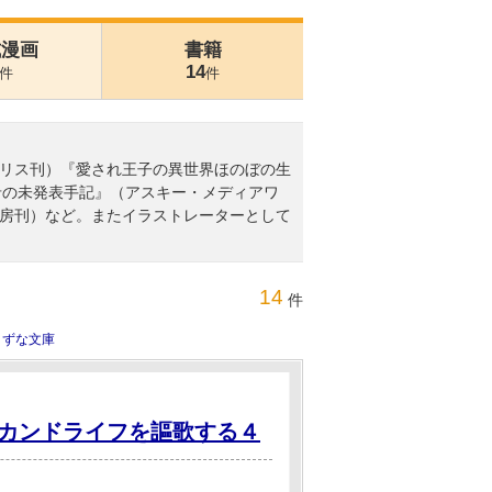
式漫画
書籍
14
件
件
リス刊）『愛され王子の異世界ほのぼの生
みさ希の未発表手記』（アスキー・メディアワ
見書房刊）など。またイラストレーターとして
14
件
きずな文庫
カンドライフを謳歌する４