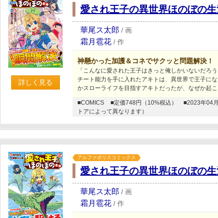
愛され王子の異世界ほのぼの生
華尾ス太郎
/
画
霜月雹花
/
作
神懸かった加護＆コネでサクッと問題解決！
「こんなに愛された王子はきっと俺しかいないだろう
チート能力を手に入れたアキトは、異世界で王子にな
詳しく見る
かスローライフを目指すアキトだったが、なぜか起こ
■COMICS
■定価748円（10%税込）
■2023年
トアによって異なります）
アルファポリスコミックス
愛され王子の異世界ほのぼの生
華尾ス太郎
/
画
霜月雹花
/
作