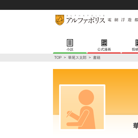
小説
公式漫画
投
TOP
>
華尾ス太郎
>
書籍