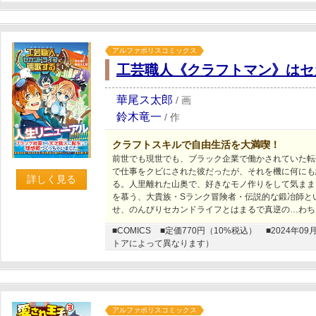
アルファポリスコミックス
工芸職人《クラフトマン》はセ
華尾ス太郎
/
画
鈴木竜一
/
作
クラフトスキルで自由生活を大満喫！
前世でも現世でも、ブラック企業で働かされていた転
で仕事をクビにされた彼だったが、それを機に何にも
詳しく見る
る。人里離れた山奥で、好きなモノ作りをして気まま
を慕う、大貴族・Sランク冒険者・伝説的な鍛冶師と
せ、のんびりセカンドライフとはまるで真逆の…わち
■COMICS
■定価770円（10%税込）
■2024年
トアによって異なります）
アルファポリスコミックス