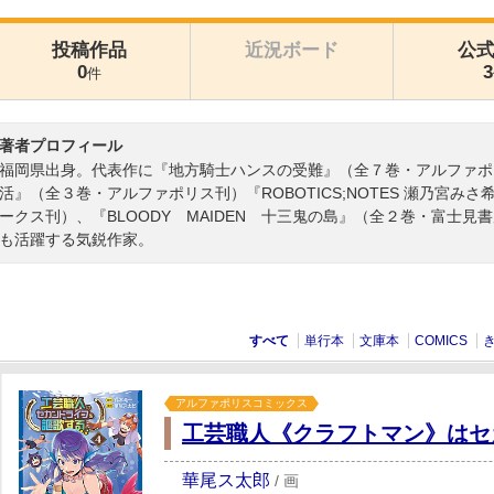
投稿作品
近況ボード
公
0
3
件
著者プロフィール
福岡県出身。代表作に『地方騎士ハンスの受難』（全７巻・アルファポ
活』（全３巻・アルファポリス刊）『ROBOTICS;NOTES 瀬乃宮
ークス刊）、『BLOODY MAIDEN 十三鬼の島』（全２巻・富士
も活躍する気鋭作家。
すべて
単行本
文庫本
COMICS
アルファポリスコミックス
工芸職人《クラフトマン》はセ
華尾ス太郎
/
画