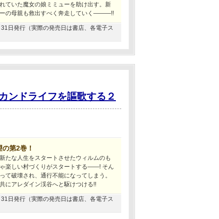
れていた魔女の娘ミミューを助け出す。新
ーの母親も救出すべく奔走していく―――!!
12月31日発行（実際の発売日は書店、各電子ス
カンドライフを謳歌する２
望の第2巻！
新たな人生をスタートさせたウィルムのも
ゃ楽しい村づくりがスタートする――! そん
って破壊され、通行不能になってしまう。
共にアレダイン渓谷へと駆けつける!!
03月31日発行（実際の発売日は書店、各電子ス