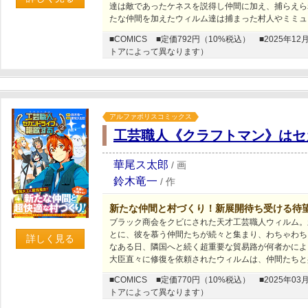
達は敵であったケネスを説得し仲間に加え、捕らえら
たな仲間を加えたウィルム達は捕まった村人やミミュ
■COMICS
■定価792円（10%税込）
■2025年
トアによって異なります）
アルファポリスコミックス
工芸職人《クラフトマン》はセ
華尾ス太郎
/
画
鈴木竜一
/
作
新たな仲間と村づくり！新展開待ち受ける待
ブラック商会をクビにされた天才工芸職人ウィルム。
とに、彼を慕う仲間たちが続々と集まり、わちゃわち
詳しく見る
なある日、隣国へと続く超重要な貿易路が何者かによ
大臣直々に修復を依頼されたウィルムは、仲間たちと
■COMICS
■定価770円（10%税込）
■2025年
トアによって異なります）