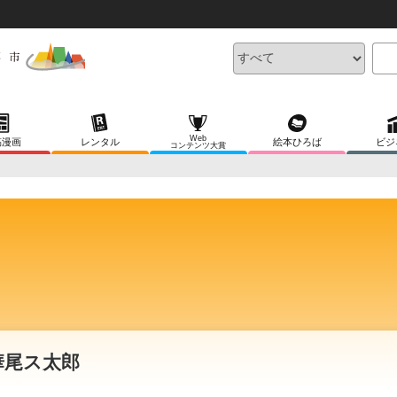
Web
稿漫画
レンタル
絵本ひろば
ビジ
コンテンツ大賞
華尾ス太郎