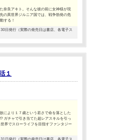
た奈良アキト。そんな彼の前に女神様が現
先の異世界ジルニア国では、戦争勃発の危
躍動する！
06月30日発行（実際の発売日は書店、各電子ス
活１
！
故により１７歳という若さで命を落とした
? ガチャで引き当てた超レアスキルを引っ
異世界でスローライフを目指すファンタジー
08月31日発行（実際の発売日は書店、各電子ス