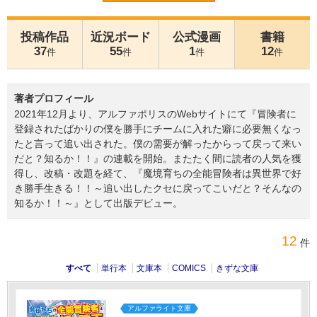
投稿作品
近況ボード
公式漫画
書籍
37
55
1
12
件
件
件
件
著者プロフィール
2021年12月より、アルファポリスのWebサイトにて『冒険者に
登録されたばかりの僕を勝手にチームに入れた癖に必要無くなっ
たと言って追い出された。僕の需要が解ったからって戻って来い
だと？知るか！！』の連載を開始。またたく間に読者の人気を獲
得し、改稿・改題を経て、『魔境育ちの全能冒険者は異世界で好
き勝手生きる！！～追い出したクセに戻ってこいだと？そんなの
知るか！！～』として出版デビュー。
12
件
すべて
単行本
文庫本
COMICS
きずな文庫
アルファライト文庫