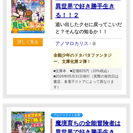
異世界で好き勝手生き
る！！２
追い出したクセに戻ってこいだ
と？そんなの知るか！！
詳しく見る
アノマロカリス
/
著
全能少年のドタバタファンタジ
ー、文庫化第２弾！
■文庫本
■定価825円（10%税込）
■2026年05月31日発行（実際の発売日は
書店、各電子ストアによって異なりま
す）
アルファライト文庫
魔境育ちの全能冒険者は
異世界で好き勝手生き