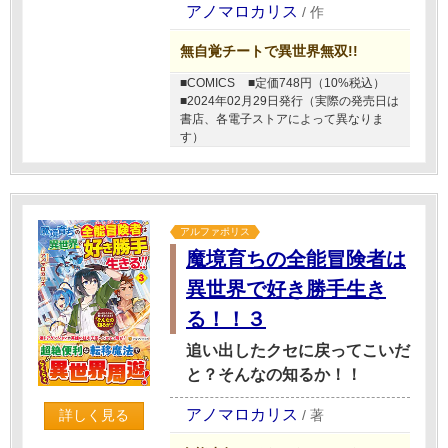
アノマロカリス
/
作
無自覚チートで異世界無双!!
■COMICS
■定価748円（10%税込）
■2024年02月29日発行（実際の発売日は
書店、各電子ストアによって異なりま
す）
アルファポリス
魔境育ちの全能冒険者は
異世界で好き勝手生き
る！！３
追い出したクセに戻ってこいだ
と？そんなの知るか！！
アノマロカリス
/
著
詳しく見る