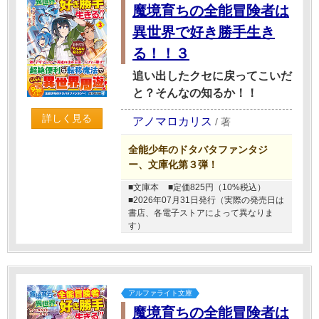
魔境育ちの全能冒険者は
異世界で好き勝手生き
る！！３
追い出したクセに戻ってこいだ
と？そんなの知るか！！
詳しく見る
アノマロカリス
/
著
全能少年のドタバタファンタジ
ー、文庫化第３弾！
■文庫本
■定価825円（10%税込）
■2026年07月31日発行（実際の発売日は
書店、各電子ストアによって異なりま
す）
アルファライト文庫
魔境育ちの全能冒険者は