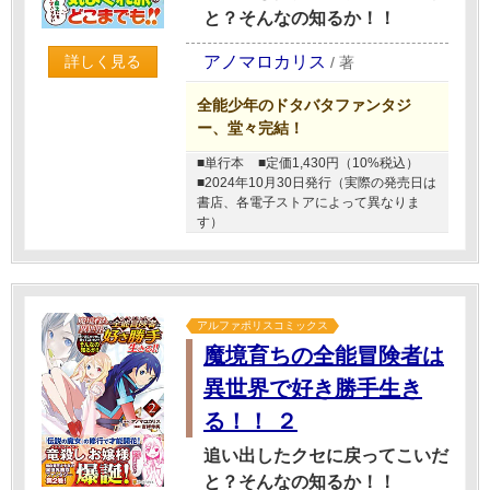
と？そんなの知るか！！
アノマロカリス
詳しく見る
/
著
全能少年のドタバタファンタジ
ー、堂々完結！
■単行本
■定価1,430円（10%税込）
■2024年10月30日発行（実際の発売日は
書店、各電子ストアによって異なりま
す）
アルファポリスコミックス
魔境育ちの全能冒険者は
異世界で好き勝手生き
る！！ ２
追い出したクセに戻ってこいだ
と？そんなの知るか！！