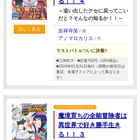
る！！ ４
～追い出したクセに戻ってこい
だと？そんなの知るか！！～
詳しく見る
吉祥寺笑
/
画
アノマロカリス
/
作
ラストバトルついに決着!!
■COMICS
■定価792円（10%税込）
■2026年01月31日発行（実際の発売日は
書店、各電子ストアによって異なりま
す）
アルファポリスコミックス
魔境育ちの全能冒険者は
異世界で好き勝手生き
る！！ ３