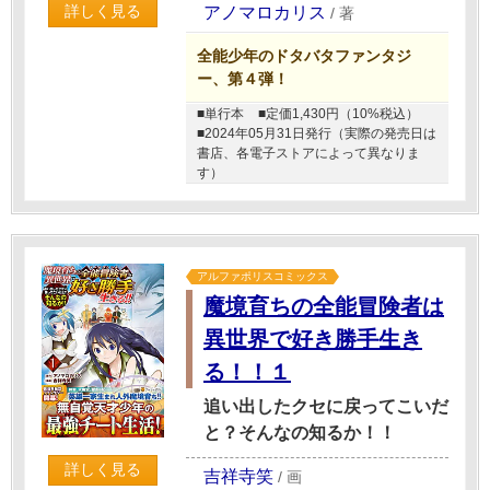
詳しく見る
アノマロカリス
/
著
全能少年のドタバタファンタジ
ー、第４弾！
■単行本
■定価1,430円（10%税込）
■2024年05月31日発行（実際の発売日は
書店、各電子ストアによって異なりま
す）
アルファポリスコミックス
魔境育ちの全能冒険者は
異世界で好き勝手生き
る！！１
追い出したクセに戻ってこいだ
と？そんなの知るか！！
詳しく見る
吉祥寺笑
/
画