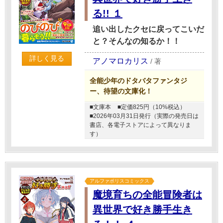
る!! １
追い出したクセに戻ってこいだ
と？そんなの知るか！！
詳しく見る
アノマロカリス
/
著
全能少年のドタバタファンタジ
ー、待望の文庫化！
■文庫本
■定価825円（10%税込）
■2026年03月31日発行（実際の発売日は
書店、各電子ストアによって異なりま
す）
アルファポリスコミックス
魔境育ちの全能冒険者は
異世界で好き勝手生き