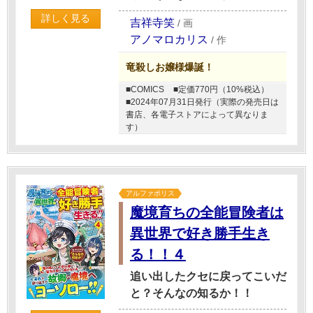
詳しく見る
吉祥寺笑
/
画
アノマロカリス
/
作
竜殺しお嬢様爆誕！
■COMICS
■定価770円（10%税込）
■2024年07月31日発行（実際の発売日は
書店、各電子ストアによって異なりま
す）
アルファポリス
魔境育ちの全能冒険者は
異世界で好き勝手生き
る！！４
追い出したクセに戻ってこいだ
と？そんなの知るか！！