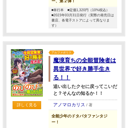
ー、第２弾！
■単行本
■定価1,320円（10%税込）
■2023年03月31日発行（実際の発売日は
書店、各電子ストアによって異なりま
す）
アルファポリス
魔境育ちの全能冒険者は
異世界で好き勝手生き
る！！
追い出したクセに戻ってこいだ
と？そんなの知るか！！
アノマロカリス
/
著
詳しく見る
全能少年のドタバタファンタジ
ー！