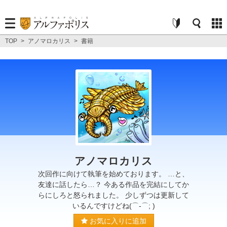
TOP
>
アノマロカリス
>
書籍
アノマロカリス
次回作に向けて執筆を始めております。 …と、
友達に話したら…？ 今ある作品を完結にしてか
らにしろと怒られました。 少しずつは更新して
いるんですけどね(⌒-⌒; )
お気に入りに追加