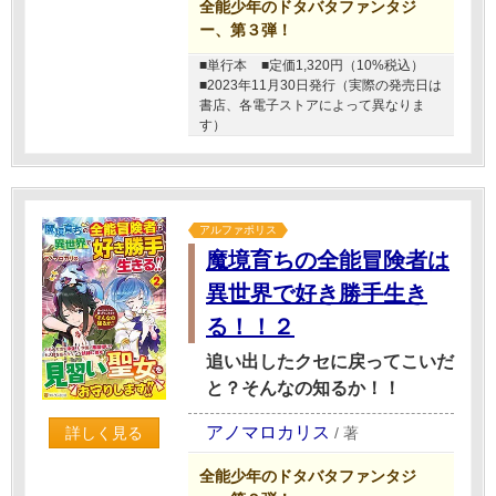
全能少年のドタバタファンタジ
ー、第３弾！
■単行本
■定価1,320円（10%税込）
■2023年11月30日発行（実際の発売日は
書店、各電子ストアによって異なりま
す）
アルファポリス
魔境育ちの全能冒険者は
異世界で好き勝手生き
る！！２
追い出したクセに戻ってこいだ
と？そんなの知るか！！
アノマロカリス
詳しく見る
/
著
全能少年のドタバタファンタジ