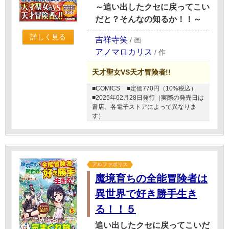
～追い出したクセに戻ってこい
だと？そんなの知るか！！～
詳しく見る
吉祥寺笑
/
画
アノマロカリス
/
作
天才聖女VS天才冒険者!!
■COMICS
■定価770円（10%税込）
■2025年02月28日発行（実際の発売日は
書店、各電子ストアによって異なりま
す）
アルファポリス
魔境育ちの全能冒険者は
異世界で好き勝手生き
る！！５
追い出したクセに戻ってこいだ