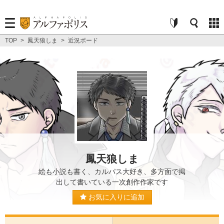
TOP
>
鳳天狼しま
>
近況ボード
鳳天狼しま
絵も小説も書く、カルパス大好き、多方面で掲
出して書いている一次創作作家です
お気に入りに追加