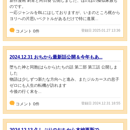
新作漫画 刺青と向日葵 公開しました、ほのぼの擬似家族も
のです。
一応ジャンルをBLにはしておりますが、いまのところ梶から
ヨリへの片思いベクトルがあるだけで特に進展...
登録日 2025.01.27 13:36
コメント
0
件
2024.12.31 おちから最新話公開＆今年もあ...
堕ちた神と同胞(はらから)たちの話 第二部 第三話 公開しま
した
物語は少しずつ新たな方向へと進み、またジルカースの息子
ゼロにも人生の転機が訪れます
今後の行く末を...
登録日 2024.12.31 18:55
コメント
0
件
2024.12.13 久しぶりのおちから本編更新で...