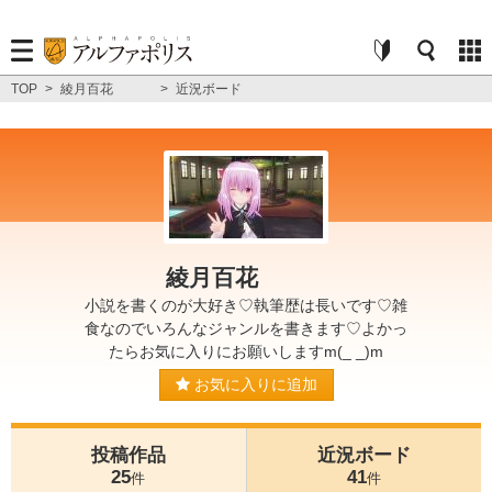
TOP
>
綾月百花
>
近況ボード
綾月百花
小説を書くのが大好き♡執筆歴は長いです♡雑
食なのでいろんなジャンルを書きます♡よかっ
たらお気に入りにお願いしますm(_ _)m
お気に入りに追加
投稿作品
近況ボード
25
41
件
件