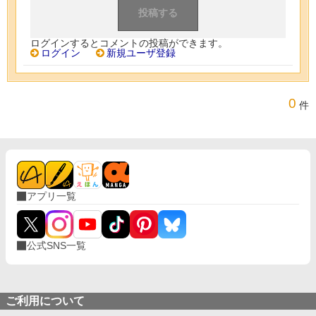
ログインするとコメントの投稿ができます。
ログイン
新規ユーザ登録
0
件
アプリ一覧
公式SNS一覧
ご利用について