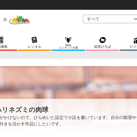
Web
稿漫画
レンタル
絵本ひろば
ビジ
コンテンツ大賞
ハリネズミの肉球
がかけないので、ひらめいた設定で小説を書いています。自分の願望や
付きを活かす作品にしたいです。