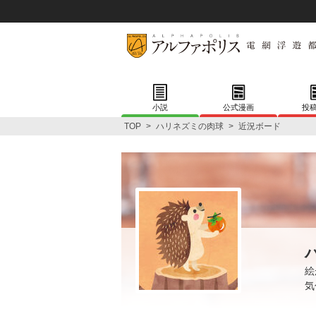
小説
公式漫画
投
TOP
>
ハリネズミの肉球
>
近況ボード
絵
気