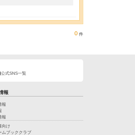
0
件
公式SNS一覧
情報
情報
報
情報
様向け
ームブッククラブ