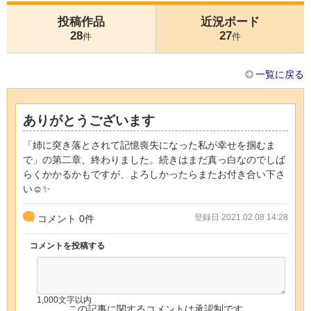
投稿作品
近況ボード
28
27
件
件
一覧に戻る
ありがとうございます
「姉に突き落とされて記憶喪失になった私が幸せを掴むま
で」の第二章、終わりました。続きはまだ真っ白なのでしば
らくかかるかもですが、よろしかったらまたお付き合い下さ
い☺️✨
登録日 2021.02.08 14:28
コメント
0
件
コメントを投稿する
1,000文字以内
この記事に関するコメントは承認制です