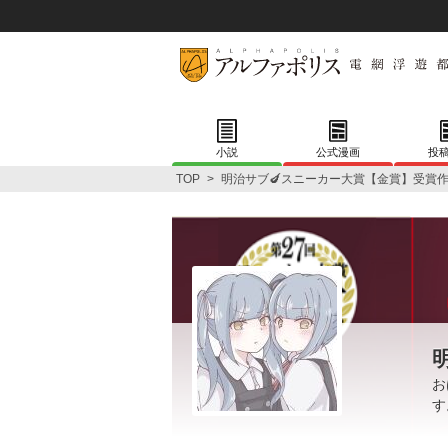
小説
公式漫画
投
TOP
>
明治サブ🍆スニーカー大賞【金賞】受賞
お
す