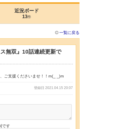
近況ボード
13
件
一覧に戻る
ス無双』10話連続更新で
ご支援くださいませ！！m(_ _)m
登録日 2021.04.15 20:07
制です