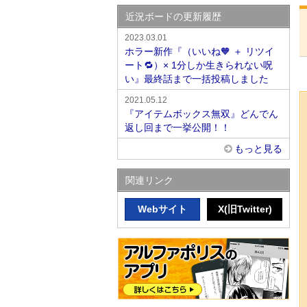
近況ボードの更新履歴
2023.03.01
ホラー新作『（いいね🧡 ＋ リツイ
ート🔁）× 1分しか生きられない呪
い』最終話まで一括投稿しました
2021.05.12
『アイテムボックス無双』どんでん
返し回まで一挙公開！！
もっと見る
関連リンク
Webサイト
X(旧Twitter)