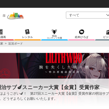
Web
稿漫画
レンタル
絵本ひろば
ビジ
コンテンツ大賞
作家
>
近況ボード
明治サブ🍆スニーカー大賞【金賞】受賞作家
はようござい🍆！ 第27回スニーカー大賞【金賞】受賞作家の明治サ
。どうぞよろしくお願いいたします。