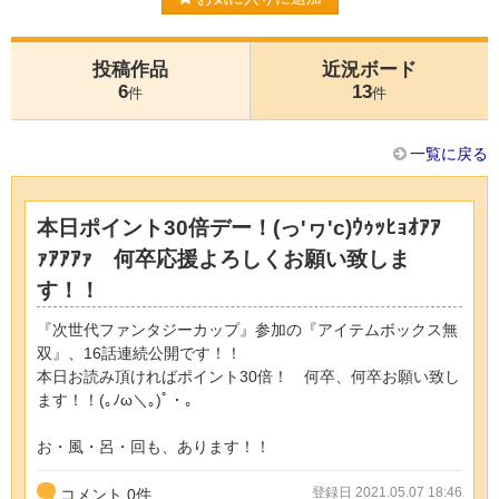
投稿作品
近況ボード
6
13
件
件
一覧に戻る
本日ポイント30倍デー！(っ'ヮ'c)ｳｩｯﾋｮｵｱｱ
ｧｱｱｱｧ 何卒応援よろしくお願い致しま
す！！
『次世代ファンタジーカップ』参加の『アイテムボックス無
双』、16話連続公開です！！
本日お読み頂ければポイント30倍！ 何卒、何卒お願い致し
ます！！(｡ﾉω＼｡)ﾟ・｡
お・風・呂・回も、あります！！
登録日 2021.05.07 18:46
コメント
0
件