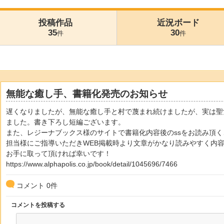
投稿作品
近況ボード
35
30
件
件
無能な癒し手、書籍化発売のお知らせ
遅くなりましたが、無能な癒し手と村で蔑まれ続けましたが、実は聖女
ました。書き下ろし短編ございます。
また、レジーナブックス様のサイトで書籍化内容後のssをお読み頂
担当様にご指導いただきWEB掲載時より文章がかなり読みやすく内
お手に取って頂ければ幸いです！
https://www.alphapolis.co.jp/book/detail/1045696/7466
コメント
0
件
コメントを投稿する