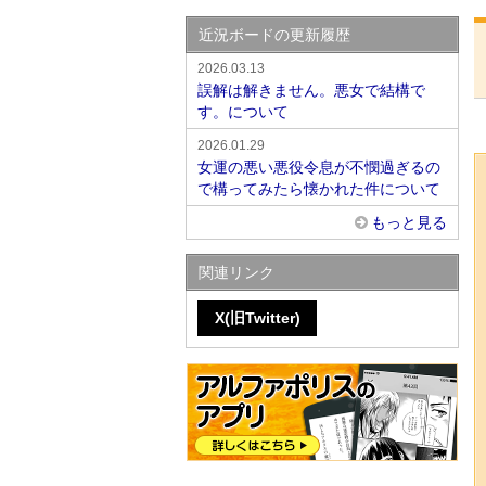
近況ボードの更新履歴
2026.03.13
誤解は解きません。悪女で結構で
す。について
2026.01.29
女運の悪い悪役令息が不憫過ぎるの
で構ってみたら懐かれた件について
もっと見る
関連リンク
X(旧Twitter)