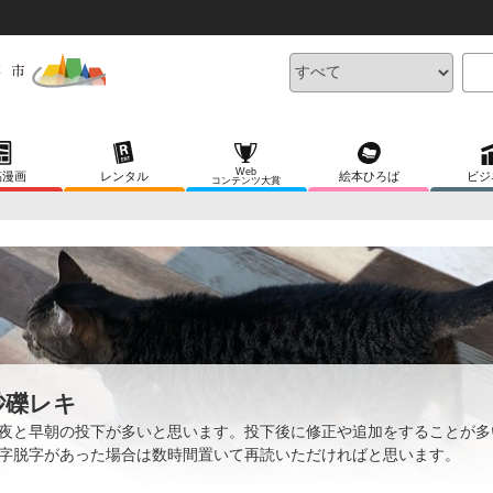
Web
稿漫画
レンタル
絵本ひろば
ビジ
コンテンツ大賞
砂礫レキ
夜と早朝の投下が多いと思います。投下後に修正や追加をすることが多
字脱字があった場合は数時間置いて再読いただければと思います。