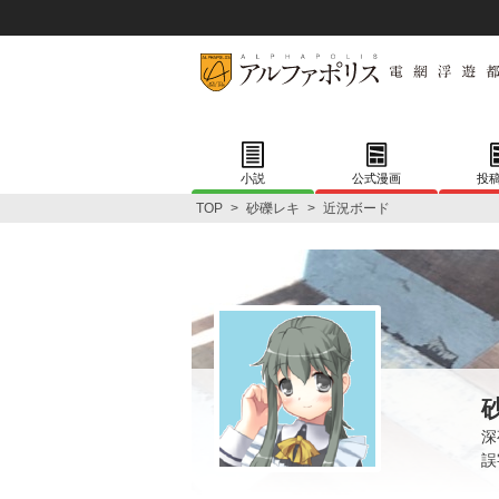
小説
公式漫画
投
TOP
>
砂礫レキ
>
近況ボード
深
誤