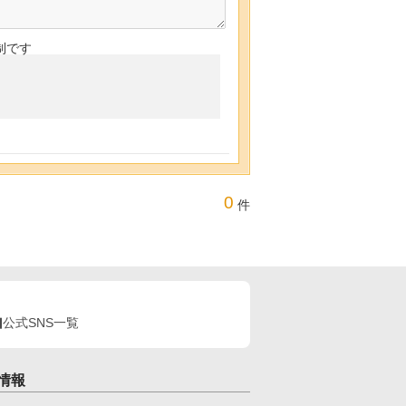
制です
0
件
公式SNS一覧
情報