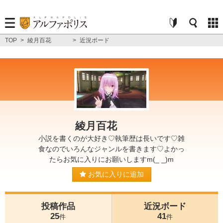
TOP
>
綾月百花
>
近況ボード
綾月百花
小説を書くのが大好き♡執筆歴は長いです♡雑
食なのでいろんなジャンルを書きます♡よかっ
たらお気に入りにお願いしますm(_ _)m
お気に入りに追加
投稿作品
近況ボード
25
41
件
件