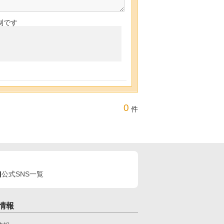
制です
0
件
公式SNS一覧
情報