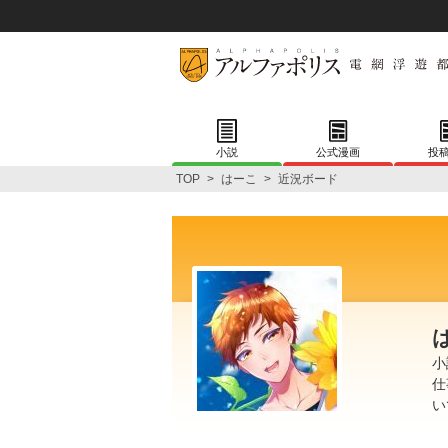
小説
公式漫画
投
TOP
>
はーこ
>
近況ボード
小
仕
い