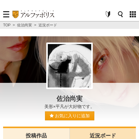
TOP
>
佐治尚実
>
近況ボード
佐治尚実
美形×平凡が大好物です。
お気に入りに追加
投稿作品
近況ボード