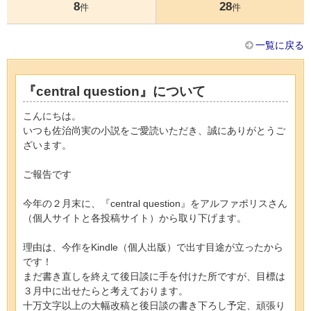
8
28
件
件
一覧に戻る
『central question』について
こんにちは。
いつも佐治尚実の小説をご愛読いただき、誠にありがとうご
ざいます。
ご報告です
今年の２月末に、『central question』をアルファポリスさん
（個人サイトと各投稿サイト）から取り下げます。
理由は、今作をKindle（個人出版）で出す目途が立ったから
です！
まだ書き直しを終えて後日談に手を付けた所ですが、目標は
３月中に出せたらと考えております。
十万文字以上の大幅改稿と後日談の書き下ろし予定、頑張り