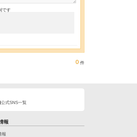
制です
0
件
公式SNS一覧
情報
情報