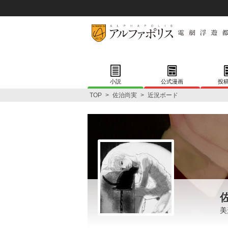
小説
公式漫画
投
TOP
>
佐治尚実
>
近況ボード
美