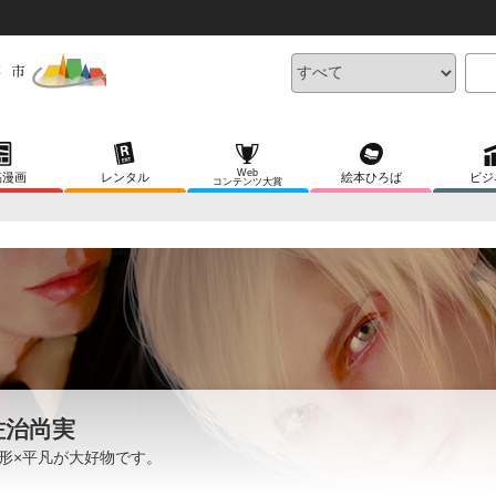
Web
稿漫画
レンタル
絵本ひろば
ビジ
コンテンツ大賞
佐治尚実
形×平凡が大好物です。