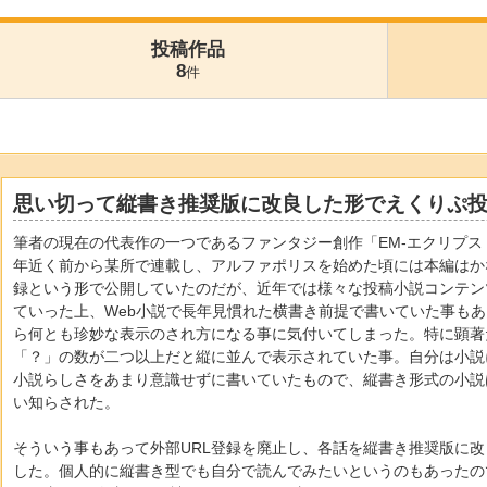
投稿作品
8
件
思い切って縦書き推奨版に改良した形でえくりぷ
筆者の現在の代表作の一つであるファンタジー創作「EM-エクリプス
年近く前から某所で連載し、アルファポリスを始めた頃には本編はか
録という形で公開していたのだが、近年では様々な投稿小説コンテン
ていった上、Web小説で長年見慣れた横書き前提で書いていた事も
ら何とも珍妙な表示のされ方になる事に気付いてしまった。特に顕著
「？」の数が二つ以上だと縦に並んで表示されていた事。自分は小説
小説らしさをあまり意識せずに書いていたもので、縦書き形式の小説
い知らされた。
そういう事もあって外部URL登録を廃止し、各話を縦書き推奨版に改
した。個人的に縦書き型でも自分で読んでみたいというのもあったので。最新