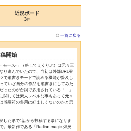
近況ボード
3
件
一覧に戻る
投稿開始
・モース-」（略してえくりぷ）は元々三
なり進んでいたので、当初は外部URL登
ツで縦書きモードで読める機能が普及し
あっていざ自分の作品を縦書きにしてみた
だったのが台詞で多用されている「！」
に関しては素人レベルな事もあって元々
は感嘆符の多用は好ましくないのかと思
良した形で1話から投稿する事になりま
作である「Radiantmagic-煌炎