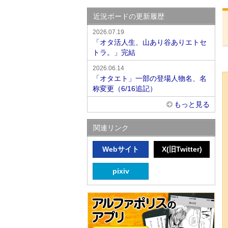
近況ボードの更新履歴
2026.07.19
「オタ活人生、山あり谷ありエトセ
トラ。」完結
2026.06.14
「オタエト」一部の登場人物名、名
称変更（6/16追記）
もっと見る
関連リンク
Webサイト
X(旧Twitter)
pixiv