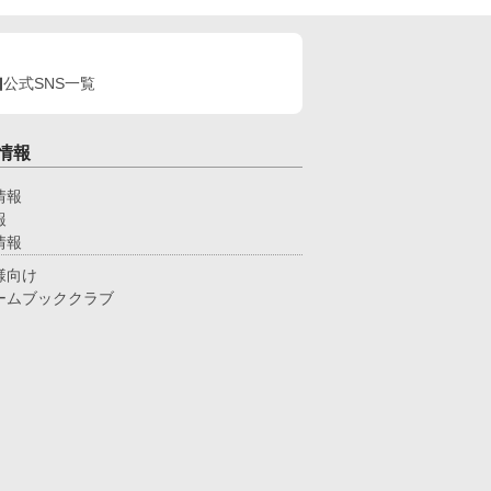
公式SNS一覧
情報
情報
報
情報
様向け
ームブッククラブ