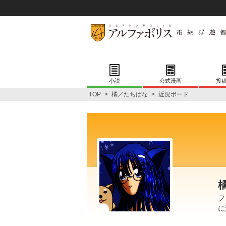
小説
公式漫画
投
TOP
>
橘／たちばな
>
近況ボード
フ
に