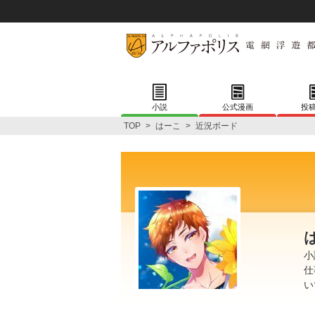
小説
公式漫画
投
TOP
>
はーこ
>
近況ボード
小
仕
い