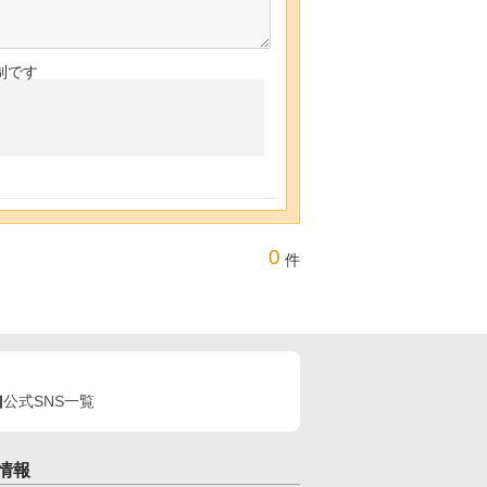
制です
0
件
公式SNS一覧
情報