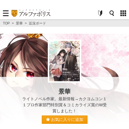
TOP
>
景華
>
近況ボード
景華
ライトノベル作家。最新情報→カクヨムコン１
１プロ作家部門特別賞＆コミカライズ賞のW受
賞しました！
お気に入りに追加