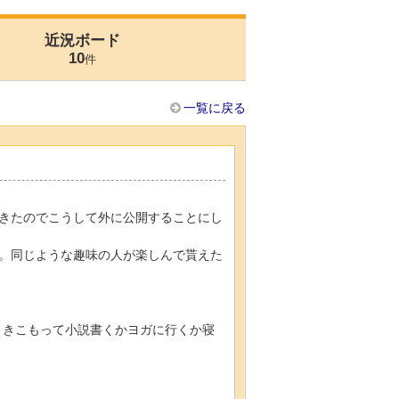
近況ボード
10
件
一覧に戻る
きたのでこうして外に公開することにし
。同じような趣味の人が楽しんで貰えた
引きこもって小説書くかヨガに行くか寝