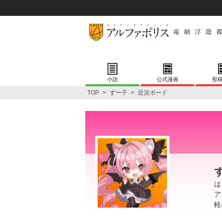
小説
公式漫画
投
TOP
>
ずー子
>
近況ボード
は
ア
軽