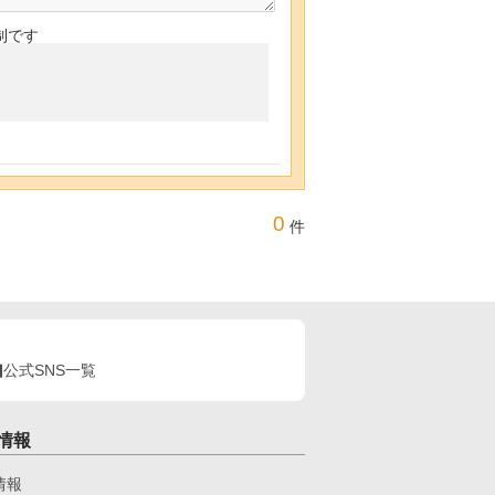
制です
0
件
公式SNS一覧
情報
情報