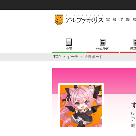
小説
公式漫画
投
TOP
>
ずー子
>
近況ボード
は
ア
軽