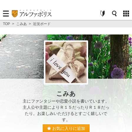
TOP
>
こみあ
>
近況ボード
こみあ
主にファンタジーや恋愛小説を書いています。
主人公や主題によりＲ１５だったりＲ１８だっ
たり。お楽しみいただけるとすごく嬉しいで
す。
お気に入りに追加