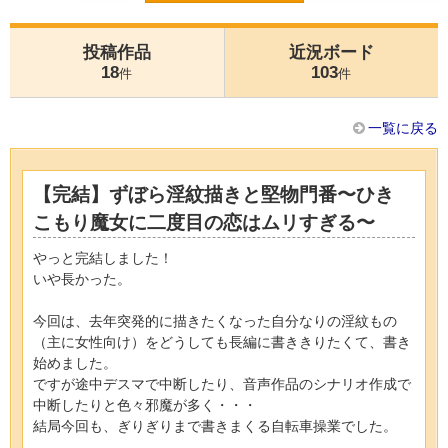
投稿作品
近況ボード
18
103
件
件
一覧に戻る
【完結】ずぼら淫紋描きと堅物門番〜ひき
こもり魔女に二度目の恋はムリすぎる〜
やっと完結しました！
いや長かった。
今回は、去年突発的に描きたくなった自分なりの淫紋もの
（主に女性向け）をどうしても長編に書ききりたくて、書き
始めました。
ですが途中デスマで中断したり、音声作品のシナリオ作成で
中断したりと色々邪魔が多く・・・
結局今回も、ぎりぎりまで書きまくる自転車操業でした。