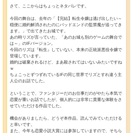
さて、ここからはちょっとネタバレです。
今回の舞台は、去年の「【完結】転生令嬢は逃げ出したい～
穏便に婚約解消されたのにバッドエンドの監禁魔が追ってき
ます。」で出てきたお城です。
あの時リズが言っていた、「あのお城も別のゲームの舞台で
は～」のIFバージョン。
今回のリズは『転生』していない、本来の正統派悪役令嬢で
登場しています。
婚約は破棄されるけど、まあ殺されてはいないみたいですね
ｗ
ちょこっとずつずれているIFの同じ世界でリズとすれ違う主
人公のお話でした。
ということで、ファンタジーだのお仕事だのがやたら本気で
恋愛が重いお話でしたが、個人的には非常に貴重な体験をさ
せていただける作品でした。
機会がありましたら、どうぞ本作品、読んでみていただける
と幸いです。
また、今年も恋愛小説大賞には参加していますので、そちら