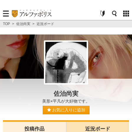
TOP
>
佐治尚実
>
近況ボード
佐治尚実
美形×平凡が大好物です。
お気に入りに追加
投稿作品
近況ボード