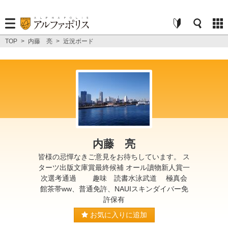
TOP
>
内藤 亮
>
近況ボード
内藤 亮
皆様の忌憚なきご意見をお待ちしています。 ス
ターツ出版文庫賞最終候補 オール讀物新人賞一
次選考通過 趣味 読書水泳武道 極真会
館茶帯ww、普通免許、NAUIスキンダイバー免
許保有
お気に入りに追加