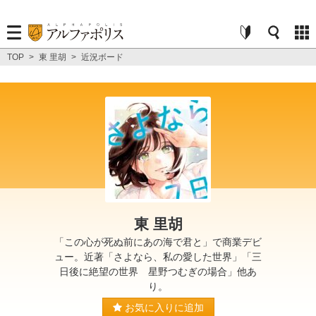
TOP
>
東 里胡
>
近況ボード
東 里胡
「この心が死ぬ前にあの海で君と」で商業デビ
ュー。近著「さよなら、私の愛した世界」「三
日後に絶望の世界 星野つむぎの場合」他あ
り。
お気に入りに追加