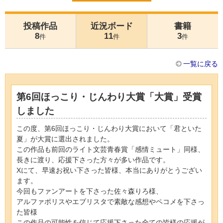
投稿作品
近況ボード
書籍
8
11
3
件
件
件
一覧に戻る
第6回ほっこり・じんわり大賞「大賞」受賞
しました
この度、第6回ほっこり・じんわり大賞において「君といた
夏」が大賞に選出されました。
この作品も前回のライト文芸青春賞「感情ミュート」同様、
長きに渡り、応援下さった方々が多い作品です。
Xにて、早速お祝い下さった皆様、本当にありがとうござい
ます。
今回もファンアートを下さった佐々森りろ様、
アルファポリスやエブリスタで素敵な感想やペコメを下さっ
た皆様
この作品の可能性を信じて応援下さった全ての皆様の応援が