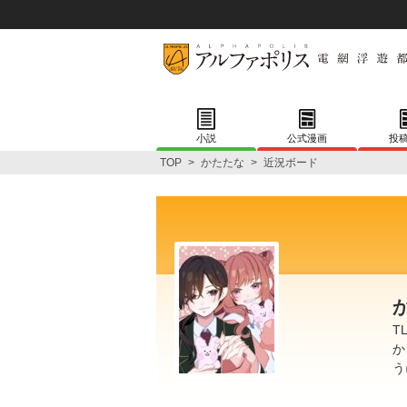
小説
公式漫画
投
TOP
>
かたたな
>
近況ボード
T
か
う