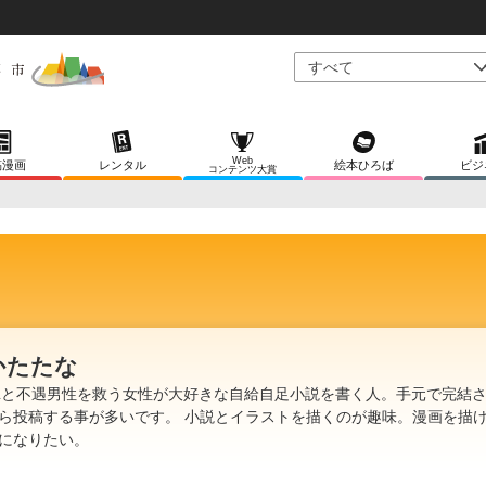
Web
稿漫画
レンタル
絵本ひろば
ビジ
コンテンツ大賞
かたたな
Lと不遇男性を救う女性が大好きな自給自足小説を書く人。手元で完結
ら投稿する事が多いです。 小説とイラストを描くのが趣味。漫画を描
になりたい。