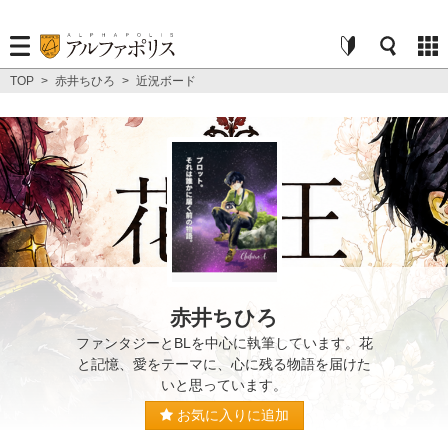
TOP
>
赤井ちひろ
>
近況ボード
赤井ちひろ
ファンタジーとBLを中心に執筆しています。花
と記憶、愛をテーマに、心に残る物語を届けた
いと思っています。
お気に入りに追加