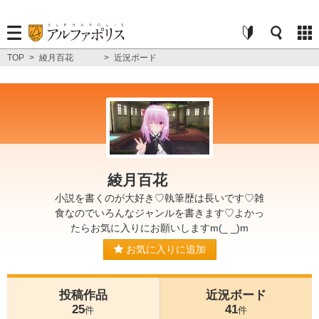
TOP
>
綾月百花
>
近況ボード
綾月百花
小説を書くのが大好き♡執筆歴は長いです♡雑
食なのでいろんなジャンルを書きます♡よかっ
たらお気に入りにお願いしますm(_ _)m
お気に入りに追加
投稿作品
近況ボード
25
41
件
件