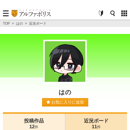
TOP
>
はの
>
近況ボード
はの
お気に入りに追加
投稿作品
近況ボード
12
11
件
件