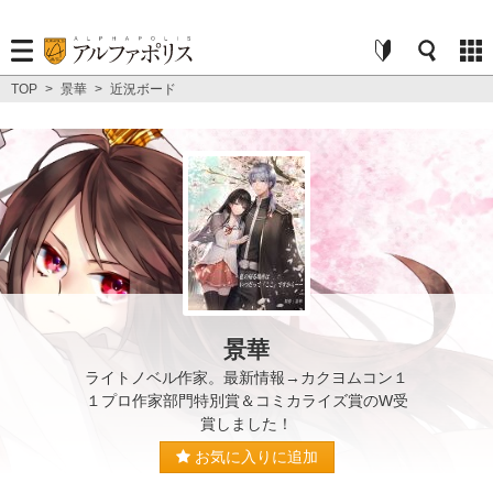
TOP
>
景華
>
近況ボード
景華
ライトノベル作家。最新情報→カクヨムコン１
１プロ作家部門特別賞＆コミカライズ賞のW受
賞しました！
お気に入りに追加