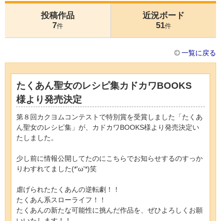
投稿作品
近況ボード
7
51
件
件
一覧に戻る
たくあん聖女のレシピ集カドカワBOOKS
様より発売決定
第８回カクヨムコンテストで特別賞を受賞しました「たくあ
ん聖女のレシピ集」が、カドカワBOOKS様より発売決定い
たしました。
少し前に情報公開してたのにこちらでお知らせするのすっか
りわすれてました(*'ω'*)笑
虐げられたたくあんの逆転劇！！
たくあん系スローライフ！！
たくあんの新たな可能性に挑んだ作品を、ぜひよろしくお願
いいたします！！