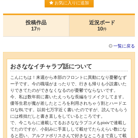
お気に入りに追加
投稿作品
近況ボード
17
10
件
件
一覧に戻る
おさななイチャラブ話について
こんにちは！来週から本部のフロントに異動になり憂鬱なず
ー子です。今の職場がまったりで、行きも帰りも小説書いた
りできてたのができなくなるのが憂鬱でならないです。
今、私は数年前に書いたえっちな長編をリメイクしてます。
優等生君が魔が差したところを利用されちゃう割とハードエ
ロなBLです。以前七万字近く書いたのですが、読んでもらう
には稚拙だしと書き直しをしているところです。
で、今こちらに連載してるおさななラブコメもpixivで連載し
てたのですが、小刻みに手直しして載せてたらえらい数にな
ると思い、アルファポリスさんで好きなところまで直して載