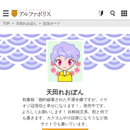
TOP
>
天田れおぽん
>
近況ボード
天田れおぽん
初書籍「婚約破棄された不遇令嬢ですが、イケ
オジ辺境伯と幸せになります！」発売中です。
よろしくお願いします！ 自称純文系。割と何で
も書きます。カクヨムや小説家になろうなど他
サイトでも書いています。